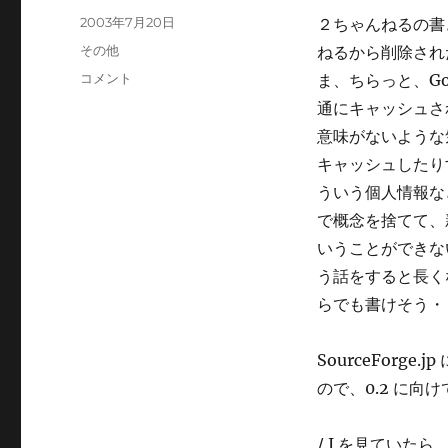
投
2003年7月20日
２ちゃんねるの書
稿
カ
その他
ねるから削除された
日:
テ
キ
コメント
ま、ちらっと、G
ゴ
ャ
通にキャッシュさ
リ
ッ
ー
意味がないような
シ
ュ
キャッシュしたりす
は？
ういう個人情報な
に
で概念を捨てて、
いうことができな
う話をすると長く
らでも書けそう・
SourceForg
ので、0.2 に
/.J を見ていたら