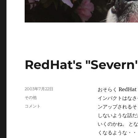
RedHat's "Severn
投
2003年7月22日
おそらく RedHa
稿
カ
その他
インパクトはなさそう
日:
テ
RedHat's
コメント
ンアップされるそう
ゴ
"Severn"
しないような話だ
リ
Beta
ー
いくのかね。 と
に
くなるような・・