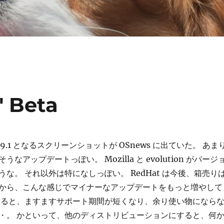
" Beta
t 9.1 となるスクリーンショットが OSnews に出ていた。 あま
なアップデートっぽい。 Mozilla と evolution がバージ
な。 それ以外は特になしっぽい。 RedHat は今後、箱売り
から、こんな感じでマイナーなアップデートをもっと増やして
なると、ますますサポート期間が短くなり、余り使い物になら
・。 かといって、他のディストリビューションにすると、何