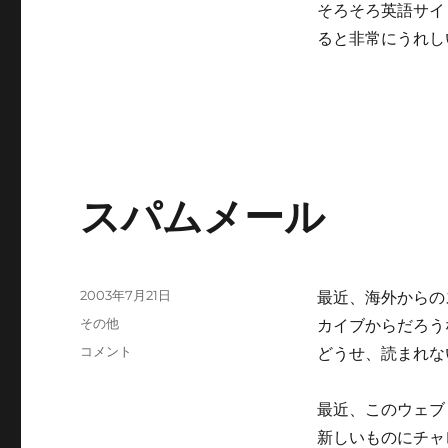
そろそろ英語サイ
ると非常にうれし
スパムメール
投
2003年7月21日
最近、海外からのス
稿
カ
その他
カイブからだろうな
日:
テ
ス
コメント
どうせ、読まれな
ゴ
パ
リ
ム
ー
最近、このウェブ
メ
ー
新しいものにチャ