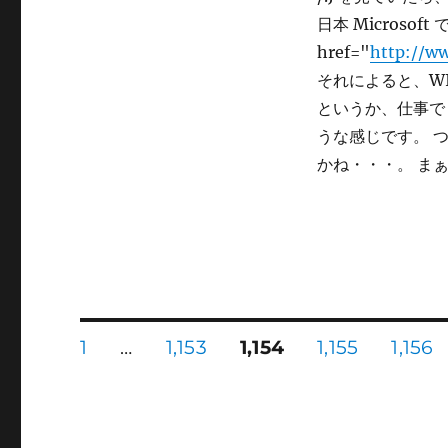
日本 Micros
href="
http://w
それによると、WIn
というか、仕事で 
うな感じです。 つ
かね・・・。 まぁ
投
固
固
固
固
固
1
…
1,153
1,154
1,155
1,156
定
定
定
定
定
ペ
ペ
ペ
ペ
ペ
稿
ー
ー
ー
ー
ー
ジ
ジ
ジ
ジ
ジ
の