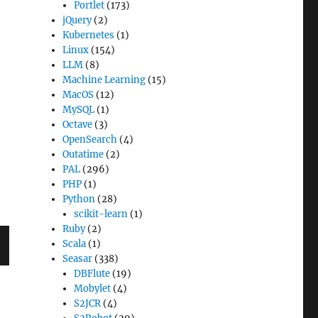
Portlet
(173)
jQuery
(2)
Kubernetes
(1)
Linux
(154)
。
LLM
(8)
Machine Learning
(15)
MacOS
(12)
MySQL
(1)
Octave
(3)
OpenSearch
(4)
Outatime
(2)
PAL
(296)
PHP
(1)
Python
(28)
scikit-learn
(1)
Ruby
(2)
Scala
(1)
Seasar
(338)
DBFlute
(19)
Mobylet
(4)
S2JCR
(4)