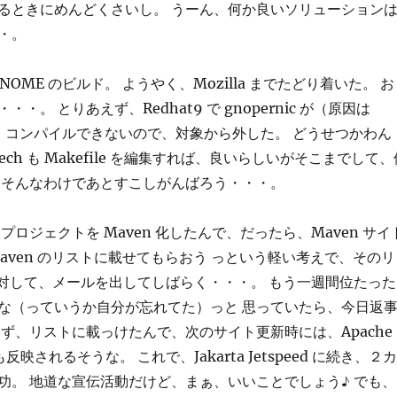
るときにめんどくさいし。 うーん、何か良いソリューション
・。
OME のビルド。 ようやく、Mozilla までたどり着いた。 お
・。 とりあえず、Redhat9 で gnopernic が（原因は
ech）コンパイルできないので、対象から外した。 どうせつかわん
peech も Makefile を編集すれば、良いらしいがそこまでして、
 そんなわけであとすこしがんばろう・・・。
語版プロジェクトを Maven 化したんで、だったら、Maven サイ
by Maven のリストに載せてもらおう っという軽い考えで、そのリ
r に対して、メールを出してしばらく・・・。 もう一週間位たった
な（っていうか自分が忘れてた）っと 思っていたら、今日返
えず、リストに載っけたんで、次のサイト更新時には、Apache
も反映されるそうな。 これで、Jakarta Jetspeed に続き、２カ
功。 地道な宣伝活動だけど、まぁ、いいことでしょう♪ でも、