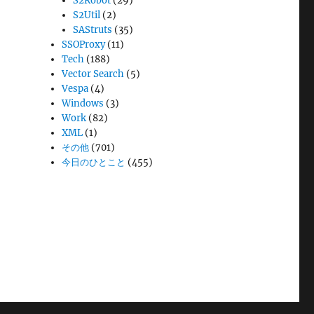
S2Robot
(29)
S2Util
(2)
SAStruts
(35)
SSOProxy
(11)
Tech
(188)
Vector Search
(5)
Vespa
(4)
Windows
(3)
Work
(82)
XML
(1)
その他
(701)
今日のひとこと
(455)