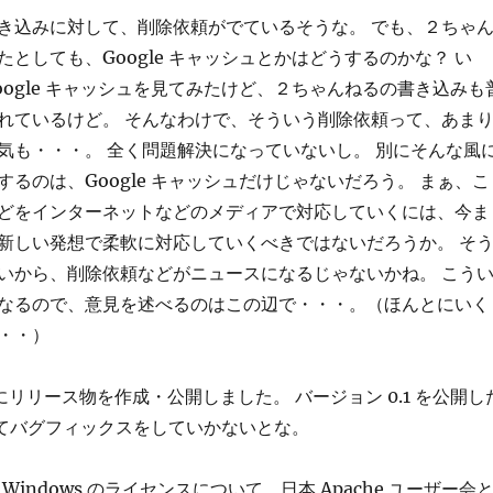
き込みに対して、削除依頼がでているそうな。 でも、２ちゃ
としても、Google キャッシュとかはどうするのかな？ い
oogle キャッシュを見てみたけど、２ちゃんねるの書き込みも
れているけど。 そんなわけで、そういう削除依頼って、あま
気も・・・。 全く問題解決になっていないし。 別にそんな風
るのは、Google キャッシュだけじゃないだろう。 まぁ、こ
どをインターネットなどのメディアで対応していくには、今ま
新しい発想で柔軟に対応していくべきではないだろうか。 そ
いから、削除依頼などがニュースになるじゃないかね。 こう
なるので、意見を述べるのはこの辺で・・・。（ほんとにいく
・・）
e.jp にリリース物を作成・公開しました。 バージョン 0.1 を公開し
向けてバグフィックスをしていかないとな。
、Windows のライセンスについて、日本 Apache ユーザー会