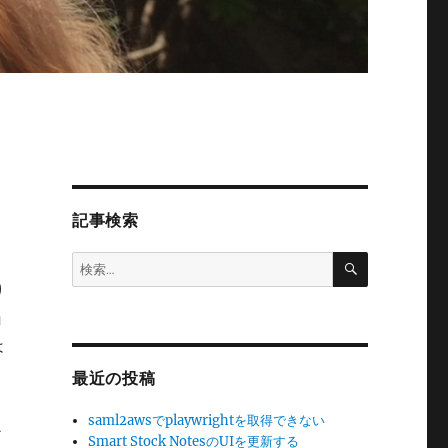
記事検索
検
検
索
索:
り
ョ
は
最近の投稿
な
saml2awsでplaywrightを取得できない
か
Smart Stock NotesのUIを更新する