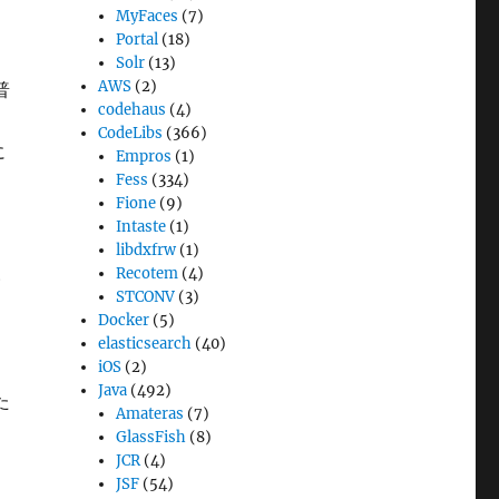
MyFaces
(7)
ん
Portal
(18)
Solr
(13)
AWS
(2)
普
codehaus
(4)
り
CodeLibs
(366)
に
Empros
(1)
Fess
(334)
Fione
(9)
Intaste
(1)
う
libdxfrw
(1)
Recotem
(4)
い
STCONV
(3)
Docker
(5)
elasticsearch
(40)
iOS
(2)
Java
(492)
た
Amateras
(7)
GlassFish
(8)
JCR
(4)
JSF
(54)
と