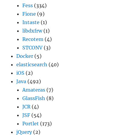
Fess
(334)
Fione
(9)
Intaste
(1)
libdxfrw
(1)
Recotem
(4)
STCONV
(3)
Docker
(5)
elasticsearch
(40)
iOS
(2)
Java
(492)
Amateras
(7)
GlassFish
(8)
JCR
(4)
JSF
(54)
Portlet
(173)
jQuery
(2)