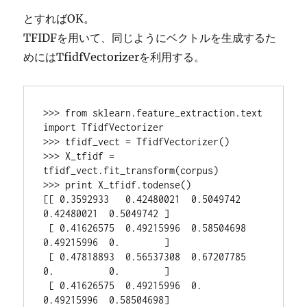
とすればOK。
TFIDFを用いて、同じようにベクトルを生成するた
めにはTfidfVectorizerを利用する。
>>> from sklearn.feature_extraction.text 
import TfidfVectorizer

>>> tfidf_vect = TfidfVectorizer()

>>> X_tfidf = 
tfidf_vect.fit_transform(corpus)

>>> print X_tfidf.todense()

[[ 0.3592933   0.42480021  0.5049742   
0.42480021  0.5049742 ]

 [ 0.41626575  0.49215996  0.58504698  
0.49215996  0.        ]

 [ 0.47818893  0.56537308  0.67207785  
0.          0.        ]

 [ 0.41626575  0.49215996  0.          
0.49215996  0.58504698]
