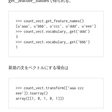
get_feature_namesで得られる。
>>> count_vect.get_feature_names()

[u'aaa', u'bbb', u'ccc', u'ddd', u'eee']

>>> count_vect.vocabulary_.get('ddd')

3

>>> count_vect.vocabulary_.get('bbb')

新規の文をベクトルにする場合は
>>> count_vect.transform(['aaa ccc 
eee']).toarray()
