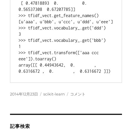
 [ 0.47818893  0.          0.          
0.56537308  0.67207785]]

>>> tfidf_vect.get_feature_names()

[u'aaa', u'bbb', u'ccc', u'ddd', u'eee']

>>> tfidf_vect.vocabulary_.get('ddd')

3

>>> tfidf_vect.vocabulary_.get('bbb')

1

>>> tfidf_vect.transform(['aaa ccc 
eee']).toarray()

array([[ 0.44943642,  0.        ,  
投
カ
sklearn
2014年12月23日
scikit-learn
コメント
稿
テ
の
日:
ゴ
Vectorizer
リ
に
ー
記事検索