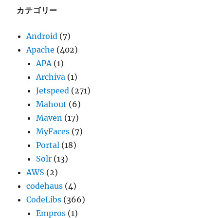
ブ
カテゴリー
Android
(7)
Apache
(402)
APA
(1)
Archiva
(1)
Jetspeed
(271)
Mahout
(6)
Maven
(17)
MyFaces
(7)
Portal
(18)
Solr
(13)
AWS
(2)
codehaus
(4)
CodeLibs
(366)
Empros
(1)