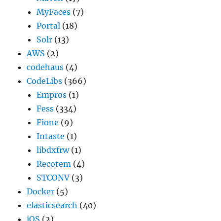
MyFaces
(7)
Portal
(18)
Solr
(13)
AWS
(2)
codehaus
(4)
CodeLibs
(366)
Empros
(1)
Fess
(334)
Fione
(9)
Intaste
(1)
libdxfrw
(1)
Recotem
(4)
STCONV
(3)
Docker
(5)
elasticsearch
(40)
iOS
(2)