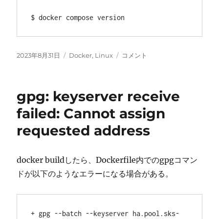
$ docker compose version
投
カ
Amazon
2023年8月31日
Docker
,
Linux
コメント
稿
テ
Linux
日:
ゴ
2023
リ
に
gpg: keyserver receive
ー
Docker
Compose
failed: Cannot assign
を
requested address
入
れ
る
に
docker buildしたら、Dockerfile内でのgpgコマン
ドが以下のようなエラーになる場合がある。
+ gpg --batch --keyserver ha.pool.sks-