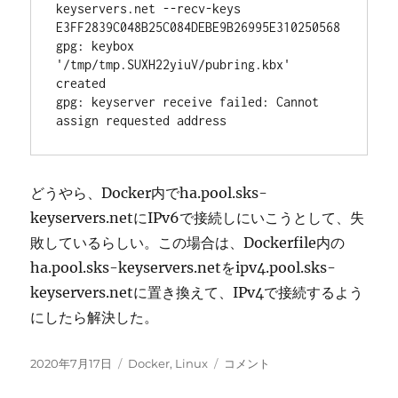
keyservers.net --recv-keys 
E3FF2839C048B25C084DEBE9B26995E310250568

gpg: keybox 
'/tmp/tmp.SUXH22yiuV/pubring.kbx' 
created

gpg: keyserver receive failed: Cannot 
assign requested address
どうやら、Docker内でha.pool.sks-
keyservers.netにIPv6で接続しにいこうとして、失
敗しているらしい。この場合は、Dockerfile内の
ha.pool.sks-keyservers.netをipv4.pool.sks-
keyservers.netに置き換えて、IPv4で接続するよう
にしたら解決した。
投
カ
gpg:
2020年7月17日
Docker
,
Linux
コメント
稿
テ
keyserver