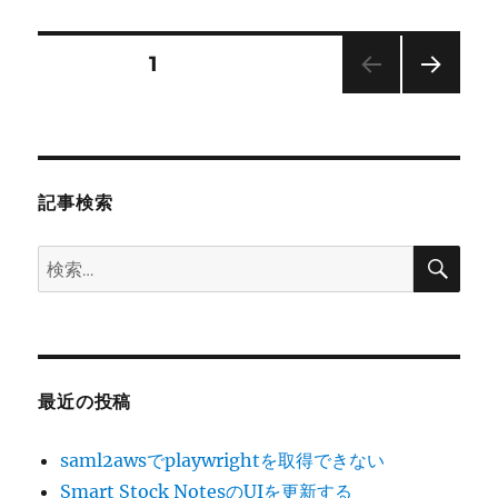
日:
ゴ
receive
リ
failed:
ー
Cannot
投
固定ページ
1
assign
requested
次の
稿
address
ペー
に
ジ
の
記事検索
ペ
検
検
ー
索
索:
ジ
送
最近の投稿
り
saml2awsでplaywrightを取得できない
Smart Stock NotesのUIを更新する