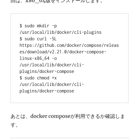
回は、x86_64版をインストールします。
$ sudo mkdir -p 
/usr/local/lib/docker/cli-plugins

$ sudo curl -SL 
https://github.com/docker/compose/releas
es/download/v2.21.0/docker-compose-
linux-x86_64 -o 
/usr/local/lib/docker/cli-
plugins/docker-compose

$ sudo chmod +x 
/usr/local/lib/docker/cli-
plugins/docker-compose
あとは、docker composeが利用できるか確認しま
す。