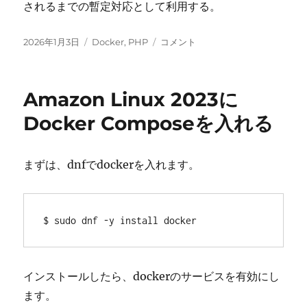
されるまでの暫定対応として利用する。
投
カ
WordPress
2026年1月3日
Docker
,
PHP
コメント
稿
テ
の
日:
ゴ
エ
リ
ク
Amazon Linux 2023に
ー
ス
ポ
Docker Composeを入れる
ー
ト
で
まずは、dnfでdockerを入れます。
TypeError
に
な
る
$ sudo dnf -y install docker
に
インストールしたら、dockerのサービスを有効にし
ます。