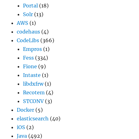
Portal
(18)
Solr
(13)
AWS
(1)
codehaus
(4)
CodeLibs
(366)
Empros
(1)
Fess
(334)
Fione
(9)
Intaste
(1)
libdxfrw
(1)
Recotem
(4)
STCONV
(3)
Docker
(5)
elasticsearch
(40)
iOS
(2)
Java
(492)