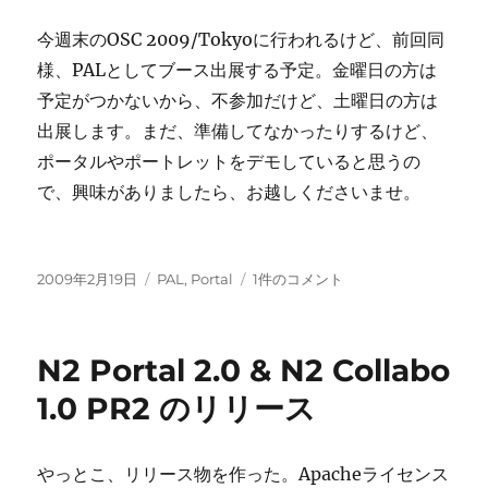
今週末のOSC 2009/Tokyoに行われるけど、前回同
様、PALとしてブース出展する予定。金曜日の方は
予定がつかないから、不参加だけど、土曜日の方は
出展します。まだ、準備してなかったりするけど、
ポータルやポートレットをデモしていると思うの
で、興味がありましたら、お越しくださいませ。
投
カ
オ
2009年2月19日
PAL
,
Portal
1件のコメント
稿
テ
ー
日:
ゴ
プ
リ
ン
N2 Portal 2.0 & N2 Collabo
ー
ソ
ー
1.0 PR2 のリリース
ス
カ
ン
やっとこ、リリース物を作った。Apacheライセンス
フ