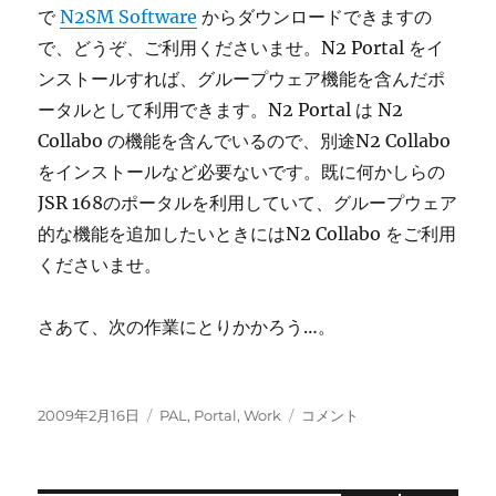
で
N2SM Software
からダウンロードできますの
ァ
レ
で、どうぞ、ご利用くださいませ。N2 Portal をイ
ン
ンストールすれば、グループウェア機能を含んだポ
ス
ータルとして利用できます。N2 Portal は N2
へ
の
Collabo の機能を含んでいるので、別途N2 Collabo
をインストールなど必要ないです。既に何かしらの
JSR 168のポータルを利用していて、グループウェア
的な機能を追加したいときにはN2 Collabo をご利用
くださいませ。
さあて、次の作業にとりかかろう…。
投
カ
N2
2009年2月16日
PAL
,
Portal
,
Work
コメント
稿
テ
Portal
日:
ゴ
2.0
リ
&