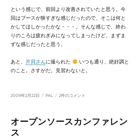
という感じで、前回より改善されていたと思う。今
回はブースが狭すぎな感じだったので、そこは何と
かしてほしかったかな・・・。そんな感じで、終わ
りのころは疲れぎみになってしまったけど、まずま
ずな感じだったと思う。
あと、
片貝さん
に撮られた
いつも通り、絶好調と
のこと。さすがだ。見習わないと。
投
カ
OSC
2009年2月22日
PAL
2件のコメント
稿
テ
2009
日:
ゴ
Tokyo/Spring
リ
へ
オープンソースカンファレン
ー
の
ス