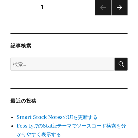
ー
N2
投
固定ページ
1
Collabo
1.0
次の
稿
PR2
ペー
の
ジ
の
リ
リ
記事検索
ー
ペ
ス
検
検
に
ー
索
索:
ジ
送
最近の投稿
り
Smart Stock NotesのUIを更新する
Fess 15.7のStaticテーマでソースコード検索を分
かりやすく表示する