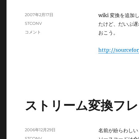
投
2007年2月17日
wiki 変換を
稿
カ
STCONV
たけど、だいぶ遅
日:
テ
0.2
コメント
おこう。
ゴ
リ
リ
リ
ー
http://sourcefo
ー
ス
に
ストリーム変換フレ
投
2006年12月29日
名前が紛らわしい
稿
カ
STCONV