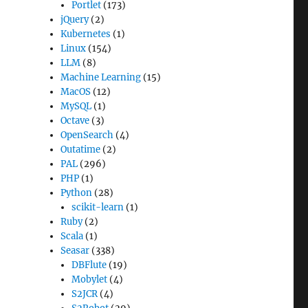
Portlet
(173)
jQuery
(2)
Kubernetes
(1)
Linux
(154)
LLM
(8)
Machine Learning
(15)
MacOS
(12)
MySQL
(1)
Octave
(3)
OpenSearch
(4)
Outatime
(2)
PAL
(296)
PHP
(1)
Python
(28)
scikit-learn
(1)
Ruby
(2)
Scala
(1)
Seasar
(338)
DBFlute
(19)
Mobylet
(4)
S2JCR
(4)