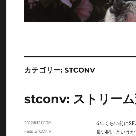
カテゴリー:
STCONV
stconv: ストリ
投
2012年12月13日
6年くらい前にSF.
稿
カ
Fess
,
STCONV
長い間、というか
日: