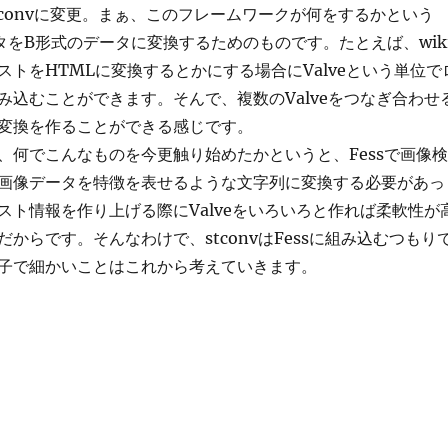
tconvに変更。まぁ、このフレームワークが何をするかという
タをB形式のデータに変換するためのものです。たとえば、wik
ストをHTMLに変換するとかにする場合にValveという単位で
み込むことができます。そんで、複数のValveをつなぎ合わせ
変換を作ることができる感じです。
、何でこんなものを今更触り始めたかというと、Fessで画像検
画像データを特徴を表せるような文字列に変換する必要があっ
スト情報を作り上げる際にValveをいろいろと作れば柔軟性が
からです。そんなわけで、stconvはFessに組み込むつもり
子で細かいことはこれから考えていきます。