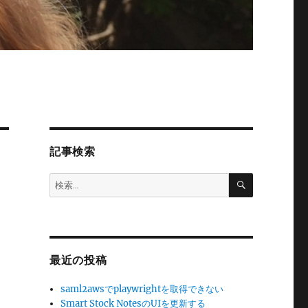
記事検索
検
検
索
索:
最近の投稿
、
saml2awsでplaywrightを取得できない
Smart Stock NotesのUIを更新する