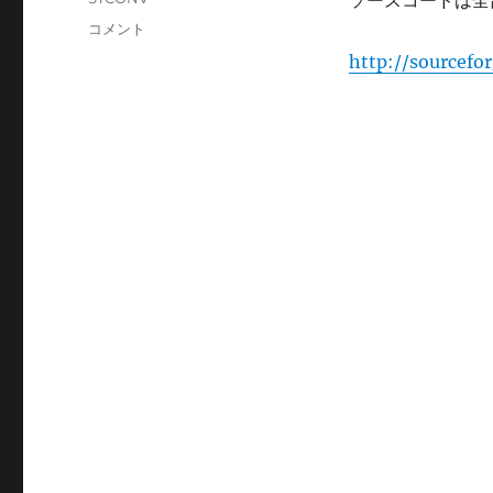
ソースコードは全
日:
テ
ス
コメント
ゴ
ト
http://sourcefo
リ
リ
ー
ー
ム
変
換
フ
レ
ー
ム
ワ
ー
ク
に