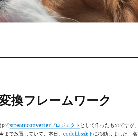
ーム変換フレームワーク
jpで
streamconverterプロジェクト
として作ったものですが
今まで放置していて、本日、
codelibs傘下
に移動しました。名