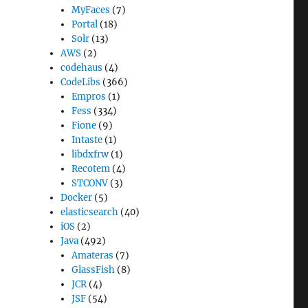
MyFaces
(7)
Portal
(18)
Solr
(13)
AWS
(2)
codehaus
(4)
CodeLibs
(366)
Empros
(1)
Fess
(334)
Fione
(9)
Intaste
(1)
libdxfrw
(1)
Recotem
(4)
STCONV
(3)
Docker
(5)
elasticsearch
(40)
iOS
(2)
Java
(492)
Amateras
(7)
GlassFish
(8)
JCR
(4)
JSF
(54)