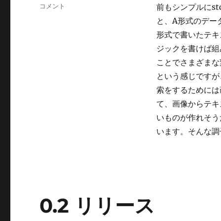
テ
stconv:
コメント
前もシンプルにs
ゴ
ス
と、A形式のデー
リ
ト
ー
形式で書いたテキ
リ
ー
ジックを書けば組
ム
ことでさまざまな
変
という感じですが
換
フ
索をするためには
レ
て、画像からテキ
ー
いものが作れそうだ
ム
ワ
います。そんな調
ー
ク
に
0.2 リリース