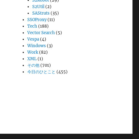
S2Robot
(29)
S2Util
(2)
SAStruts
(35)
SSOProxy
(11)
Tech
(188)
Vector Search
(5)
Vespa
(4)
Windows
(3)
Work
(82)
XML
(1)
その他
(701)
今日のひとこと
(455)