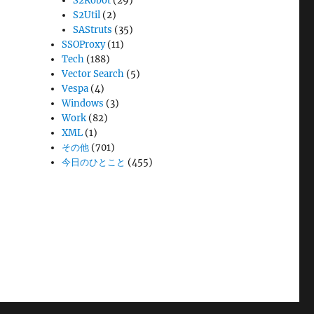
S2Robot
(29)
S2Util
(2)
SAStruts
(35)
SSOProxy
(11)
Tech
(188)
Vector Search
(5)
Vespa
(4)
Windows
(3)
Work
(82)
XML
(1)
その他
(701)
今日のひとこと
(455)