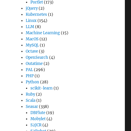
Portlet
(173)
jQuery
(2)
Kubernetes
(1)
Linux
(154)
LLM
(8)
Machine Learning
(15)
MacOS
(12)
MySQL
(1)
Octave
(3)
OpenSearch
(4)
Outatime
(2)
PAL
(296)
PHP
(1)
Python
(28)
scikit-learn
(1)
Ruby
(2)
Scala
(1)
Seasar
(338)
DBFlute
(19)
Mobylet
(4)
S2JCR
(4)