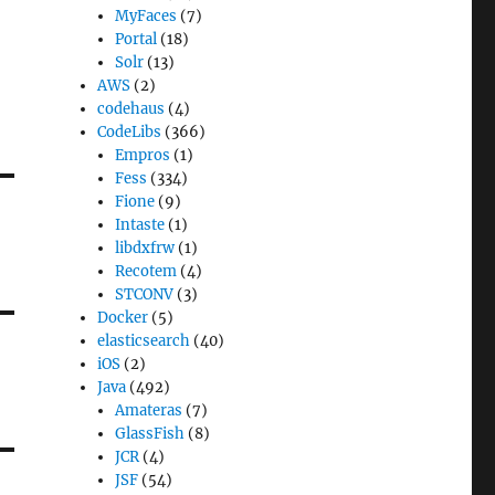
MyFaces
(7)
Portal
(18)
Solr
(13)
AWS
(2)
codehaus
(4)
CodeLibs
(366)
Empros
(1)
Fess
(334)
Fione
(9)
Intaste
(1)
libdxfrw
(1)
Recotem
(4)
STCONV
(3)
Docker
(5)
elasticsearch
(40)
iOS
(2)
Java
(492)
Amateras
(7)
GlassFish
(8)
JCR
(4)
JSF
(54)