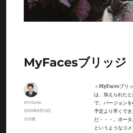
MyFacesブリッジ
＜MyFacesブ
は、加えられたと
投
shinsuke
で、バージョンを
稿
投
2005年8月12日
予定より早くでき
者
稿
カ
その他
だ・・・。ポータ
日:
テ
というようなコメ
ゴ