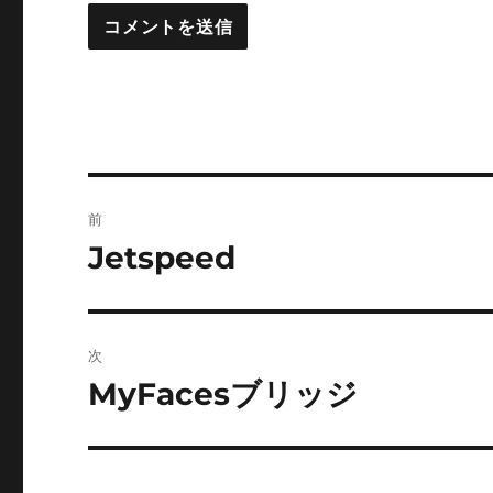
投
前
稿
Jetspeed
前
の
ナ
投
ビ
稿:
次
ゲ
MyFacesブリッジ
次
の
ー
投
シ
稿: