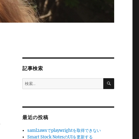
記事検索
検
検
索
索:
に
、
最近の投稿
け
saml2awsでplaywrightを取得できない
Smart Stock NotesのUIを更新する