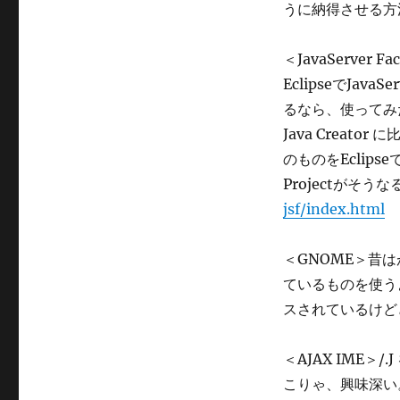
うに納得させる方
リ
ー
＜JavaServer 
EclipseでJava
るなら、使ってみたい
Java Creato
のものをEclipse
Projectがそう
jsf/index.html
＜GNOME＞昔
ているものを使うよ
スされているけど
＜AJAX IME＞/
こりゃ、興味深い