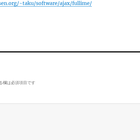
en.org/~taku/software/ajax/fullime/
る欄は必須項目です