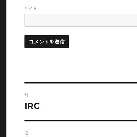
サイト
投
前
稿
IRC
前
の
ナ
投
ビ
稿:
次