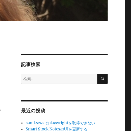
記事検索
検
検
索
索:
し
い
最近の投稿
saml2awsでplaywrightを取得できない
Smart Stock NotesのUIを更新する