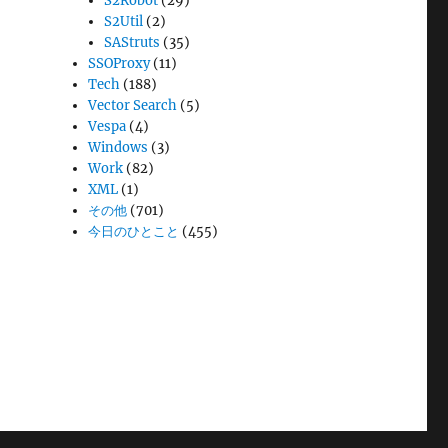
S2Robot
(29)
S2Util
(2)
SAStruts
(35)
SSOProxy
(11)
Tech
(188)
Vector Search
(5)
Vespa
(4)
Windows
(3)
Work
(82)
XML
(1)
その他
(701)
今日のひとこと
(455)