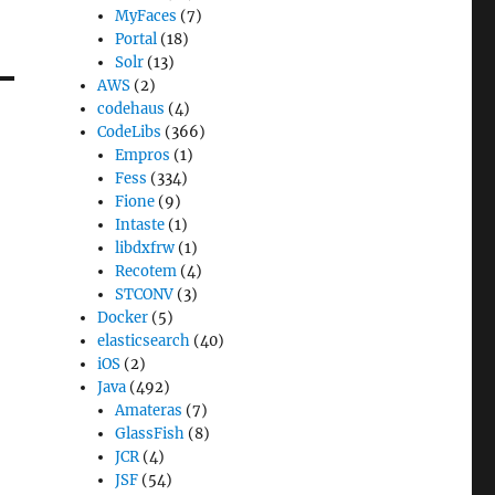
MyFaces
(7)
Portal
(18)
Solr
(13)
AWS
(2)
codehaus
(4)
CodeLibs
(366)
Empros
(1)
Fess
(334)
Fione
(9)
Intaste
(1)
libdxfrw
(1)
Recotem
(4)
STCONV
(3)
Docker
(5)
elasticsearch
(40)
iOS
(2)
Java
(492)
Amateras
(7)
GlassFish
(8)
JCR
(4)
JSF
(54)