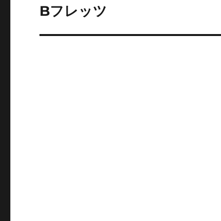
ゲ
Bフレッツ
次
の
ー
投
シ
稿:
ョ
ン