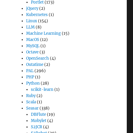
Portlet
(173)
jQuery
(2)
Kubernetes
(1)
Linux
(154)
LLM
(8)
Machine Learning
(15)
MacOS
(12)
MySQL
(1)
Octave
(3)
OpenSearch
(4)
Outatime
(2)
PAL
(296)
PHP
(1)
Python
(28)
scikit-learn
(1)
Ruby
(2)
Scala
(1)
Seasar
(338)
DBFlute
(19)
Mobylet
(4)
S2JCR
(4)