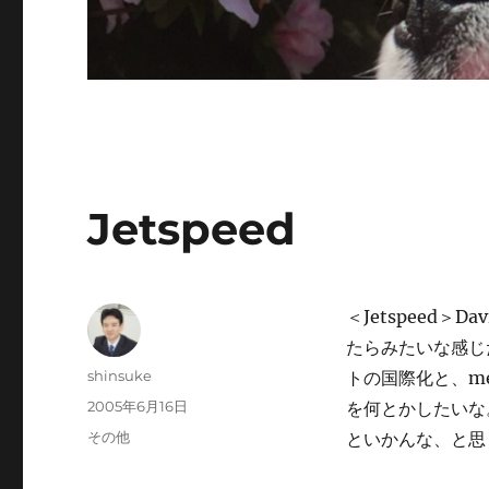
Jetspeed
＜Jetspeed＞
たらみたいな感じ
投
shinsuke
トの国際化と、me
稿
投
2005年6月16日
を何とかしたいな
者
稿
カ
その他
といかんな、と思
日:
テ
ゴ