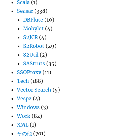
Scala
(1)
Seasar
(338)
DBFlute
(19)
Mobylet
(4)
S2JCR
(4)
S2Robot
(29)
S2Util
(2)
SAStruts
(35)
SSOProxy
(11)
Tech
(188)
Vector Search
(5)
Vespa
(4)
Windows
(3)
Work
(82)
XML
(1)
その他
(701)