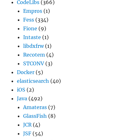
CodeLibs
(366)
Empros
(1)
Fess
(334)
Fione
(9)
Intaste
(1)
libdxfrw
(1)
Recotem
(4)
STCONV
(3)
Docker
(5)
elasticsearch
(40)
iOS
(2)
Java
(492)
Amateras
(7)
GlassFish
(8)
JCR
(4)
JSF
(54)