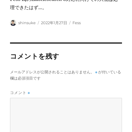
理できたはず…。
投
投
カ
shinsuke
2022年1月27日
Fess
稿
稿
テ
者
日:
ゴ
リ
ー
コメントを残す
メールアドレスが公開されることはありません。
※
が付いている
欄は必須項目です
コメント
※