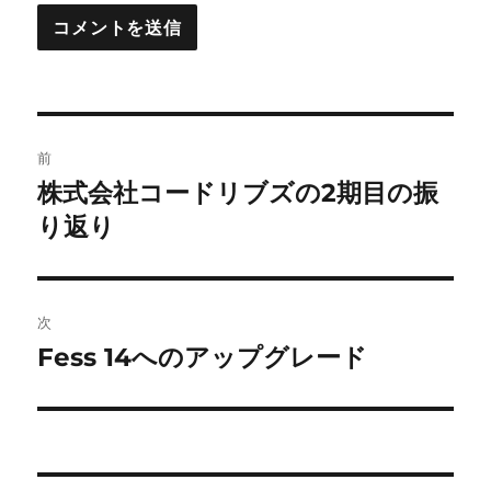
投
前
稿
株式会社コードリブズの2期目の振
前
の
り返り
ナ
投
ビ
稿:
ゲ
次
Fess 14へのアップグレード
次
ー
の
シ
投
稿:
ョ