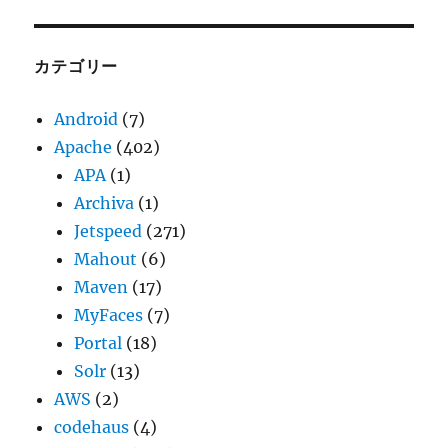
カ
イ
ブ
カテゴリー
Android
(7)
Apache
(402)
APA
(1)
Archiva
(1)
Jetspeed
(271)
Mahout
(6)
Maven
(17)
MyFaces
(7)
Portal
(18)
Solr
(13)
AWS
(2)
codehaus
(4)