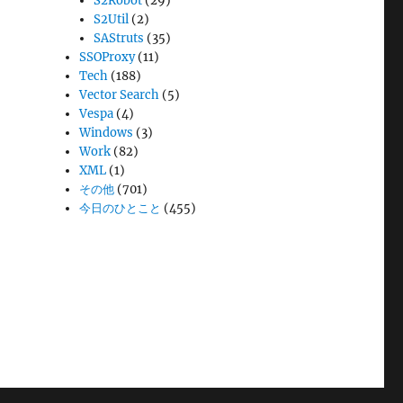
S2Robot
(29)
S2Util
(2)
SAStruts
(35)
SSOProxy
(11)
Tech
(188)
Vector Search
(5)
Vespa
(4)
Windows
(3)
Work
(82)
XML
(1)
その他
(701)
今日のひとこと
(455)