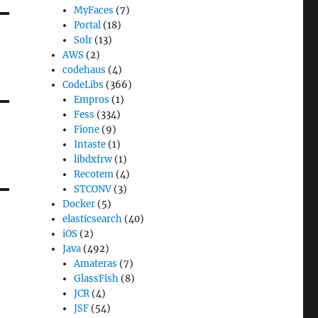
MyFaces
(7)
Portal
(18)
Solr
(13)
AWS
(2)
codehaus
(4)
CodeLibs
(366)
Empros
(1)
Fess
(334)
Fione
(9)
Intaste
(1)
libdxfrw
(1)
Recotem
(4)
STCONV
(3)
Docker
(5)
elasticsearch
(40)
iOS
(2)
Java
(492)
Amateras
(7)
GlassFish
(8)
JCR
(4)
JSF
(54)