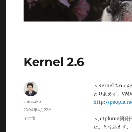
Kernel 2.6
＜Kernel 2.
とりあえず、VMW
投
shinsuke
http://people.r
稿
投
2004年4月22日
者
稿
カ
その他
＜Jetplume
日:
テ
た。とりあえず、や
ゴ