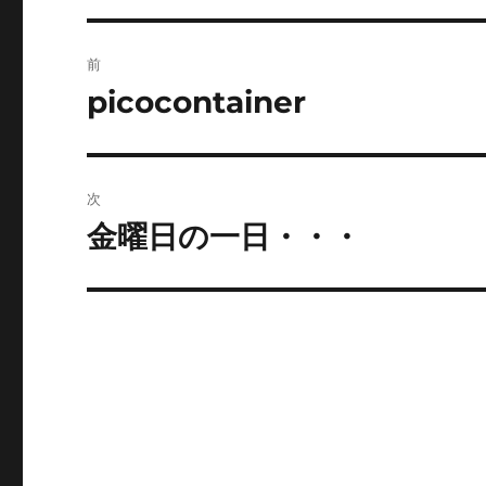
投
前
稿
picocontainer
前
の
ナ
投
ビ
稿:
次
ゲ
金曜日の一日・・・
次
の
ー
投
シ
稿:
ョ
ン