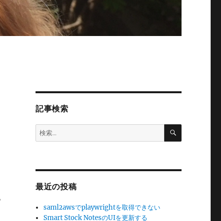
記事検索
検
検
索
索:
。
最近の投稿
っ
saml2awsでplaywrightを取得できない
Smart Stock NotesのUIを更新する