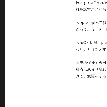
Postgresに
リ
ー
れを試すことから
＜ppl＞pplっ
だって。うーん、
＜IoC＞結局、pi
った。とりあえず
＜車の保険＞今日
対応はあまり変わ
けで、変更をする