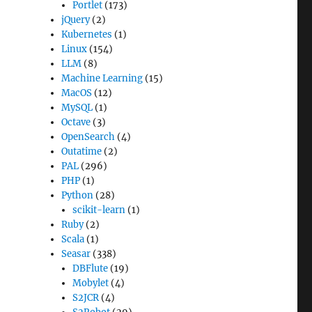
Portlet
(173)
jQuery
(2)
Kubernetes
(1)
Linux
(154)
LLM
(8)
Machine Learning
(15)
MacOS
(12)
MySQL
(1)
Octave
(3)
OpenSearch
(4)
Outatime
(2)
PAL
(296)
PHP
(1)
Python
(28)
scikit-learn
(1)
Ruby
(2)
Scala
(1)
Seasar
(338)
DBFlute
(19)
Mobylet
(4)
S2JCR
(4)