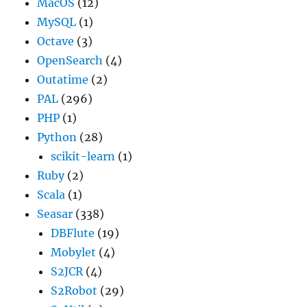
MacOS
(12)
MySQL
(1)
Octave
(3)
OpenSearch
(4)
Outatime
(2)
PAL
(296)
PHP
(1)
Python
(28)
scikit-learn
(1)
Ruby
(2)
Scala
(1)
Seasar
(338)
DBFlute
(19)
Mobylet
(4)
S2JCR
(4)
S2Robot
(29)