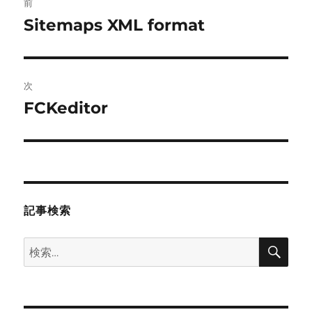
前
稿
Sitemaps XML format
前
の
ナ
投
ビ
稿:
次
ゲ
FCKeditor
次
の
ー
投
シ
稿:
ョ
記事検索
ン
検
検
索
索: