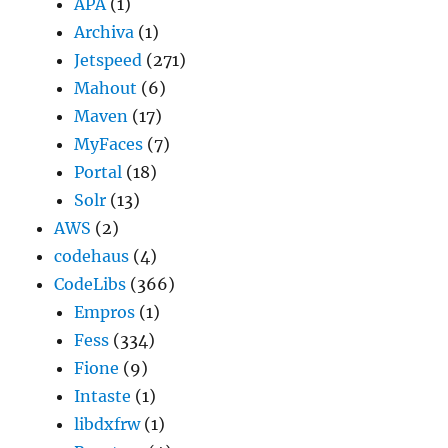
APA
(1)
Archiva
(1)
Jetspeed
(271)
Mahout
(6)
Maven
(17)
MyFaces
(7)
Portal
(18)
Solr
(13)
AWS
(2)
codehaus
(4)
CodeLibs
(366)
Empros
(1)
Fess
(334)
Fione
(9)
Intaste
(1)
libdxfrw
(1)