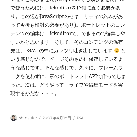
で使うためには、fckeditorをJ2側に置く必要があ
り。この辺がJavaScriptのセキュリティの絡みがあ
って今後も検討の必要があり)。ポートレットのコン
テンツの編集は、fckeditorで、できるので編集しや
すいかと思います。そして、そのコンテンツの保存
先は、PSMLの中にガッツリ吐き出しています
と
いう感じなので、ページそのものに保存しているよ
うな感じです。そんな感じで、久々に、フレームワ
ークを使わずに、素のポートレットAPIで作ってしま
った。次は、どうやって、ライブや編集モードを実
現するかだな・・・。
投
投
カ
shinsuke
2007年4月18日
PAL
稿
稿
テ
者
日:
ゴ
リ