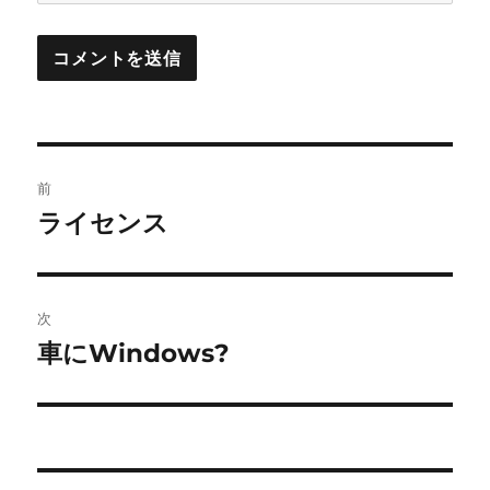
投
前
稿
ライセンス
前
の
ナ
投
ビ
稿:
次
ゲ
車にWindows?
次
の
ー
投
シ
稿:
ョ