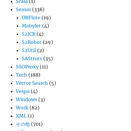
Scala
(1)
Seasar
(338)
DBFlute
(19)
Mobylet
(4)
S2JCR
(4)
S2Robot
(29)
S2Util
(2)
SAStruts
(35)
SSOProxy
(11)
Tech
(188)
Vector Search
(5)
Vespa
(4)
Windows
(3)
Work
(82)
XML
(1)
その他
(701)