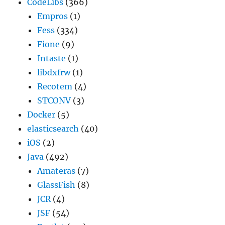
CodeLibs
(366)
Empros
(1)
Fess
(334)
Fione
(9)
Intaste
(1)
libdxfrw
(1)
Recotem
(4)
STCONV
(3)
Docker
(5)
elasticsearch
(40)
iOS
(2)
Java
(492)
Amateras
(7)
GlassFish
(8)
JCR
(4)
JSF
(54)