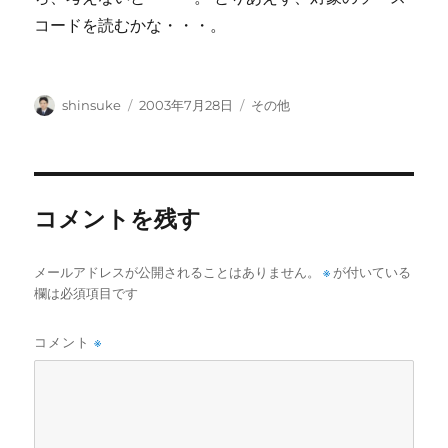
コードを読むかな・・・。
投
投
カ
shinsuke
2003年7月28日
その他
稿
稿
テ
者
日:
ゴ
リ
ー
コメントを残す
メールアドレスが公開されることはありません。
※
が付いている
欄は必須項目です
コメント
※