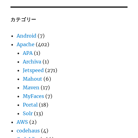
カ
イ
ブ
カテゴリー
Android
(7)
Apache
(402)
APA
(1)
Archiva
(1)
Jetspeed
(271)
Mahout
(6)
Maven
(17)
MyFaces
(7)
Portal
(18)
Solr
(13)
AWS
(2)
codehaus
(4)