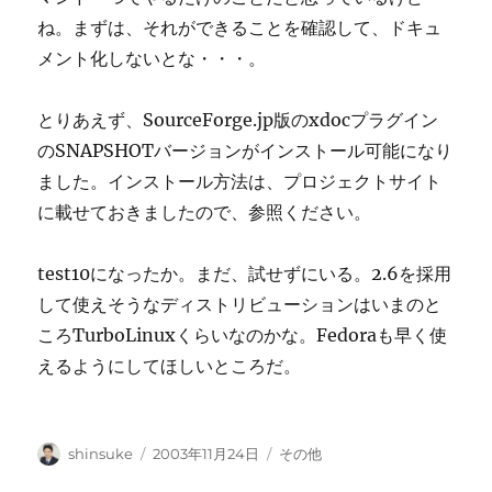
ね。まずは、それができることを確認して、ドキュ
メント化しないとな・・・。
とりあえず、SourceForge.jp版のxdocプラグイン
のSNAPSHOTバージョンがインストール可能になり
ました。インストール方法は、プロジェクトサイト
に載せておきましたので、参照ください。
test10になったか。まだ、試せずにいる。2.6を採用
して使えそうなディストリビューションはいまのと
ころTurboLinuxくらいなのかな。Fedoraも早く使
えるようにしてほしいところだ。
投
投
カ
shinsuke
2003年11月24日
その他
稿
稿
テ