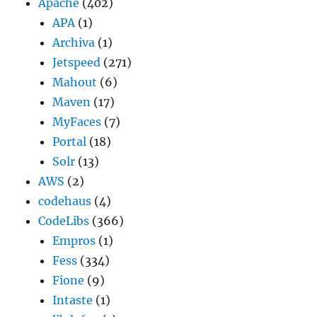
Apache
(402)
APA
(1)
Archiva
(1)
Jetspeed
(271)
Mahout
(6)
Maven
(17)
MyFaces
(7)
Portal
(18)
Solr
(13)
AWS
(2)
codehaus
(4)
CodeLibs
(366)
Empros
(1)
Fess
(334)
Fione
(9)
Intaste
(1)