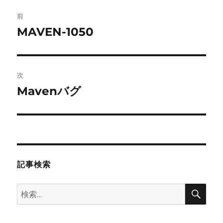
投
前
稿
MAVEN-1050
前
の
ナ
投
ビ
稿:
次
ゲ
Mavenバグ
次
の
ー
投
シ
稿:
ョ
記事検索
ン
検
検
索
索: