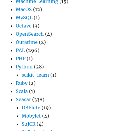
Machine Learning
(15)
MacOS
(12)
MySQL
(1)
Octave
(3)
OpenSearch
(4)
Outatime
(2)
PAL
(296)
PHP
(1)
Python
(28)
scikit-learn
(1)
Ruby
(2)
Scala
(1)
Seasar
(338)
DBFlute
(19)
Mobylet
(4)
S2JCR
(4)