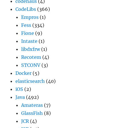
codehaus
(4)
CodeLibs
(366)
Empros
(1)
Fess
(334)
Fione
(9)
Intaste
(1)
libdxfrw
(1)
Recotem
(4)
STCONV
(3)
Docker
(5)
elasticsearch
(40)
iOS
(2)
Java
(492)
Amateras
(7)
GlassFish
(8)
JCR
(4)