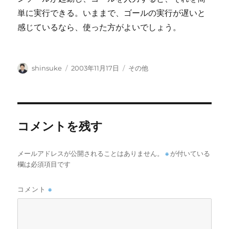
単に実行できる。いままで、ゴールの実行が遅いと
感じているなら、使った方がよいでしょう。
投
投
カ
shinsuke
2003年11月17日
その他
稿
稿
テ
者
日:
ゴ
リ
ー
コメントを残す
メールアドレスが公開されることはありません。
※
が付いている
欄は必須項目です
コメント
※