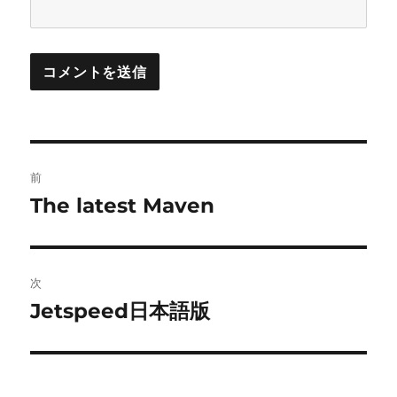
投
前
稿
The latest Maven
前
の
ナ
投
ビ
稿:
次
ゲ
Jetspeed日本語版
次
の
ー
投
シ
稿: