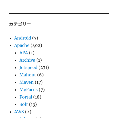
ー
カ
イ
ブ
カテゴリー
Android
(7)
Apache
(402)
APA
(1)
Archiva
(1)
Jetspeed
(271)
Mahout
(6)
Maven
(17)
MyFaces
(7)
Portal
(18)
Solr
(13)
AWS
(2)