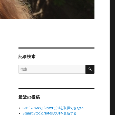
記事検索
検
検
索
索:
ま
最近の投稿
saml2awsでplaywrightを取得できない
Smart Stock NotesのUIを更新する