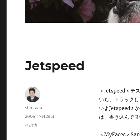
Jetspeed
＜Jetspeed
いち、トラックしき
投
shinsuke
いよJetspeed
稿
投
2005年7月29日
は、書き込んで良
者
稿
カ
その他
日:
テ
＜MyFaces＞S
ゴ