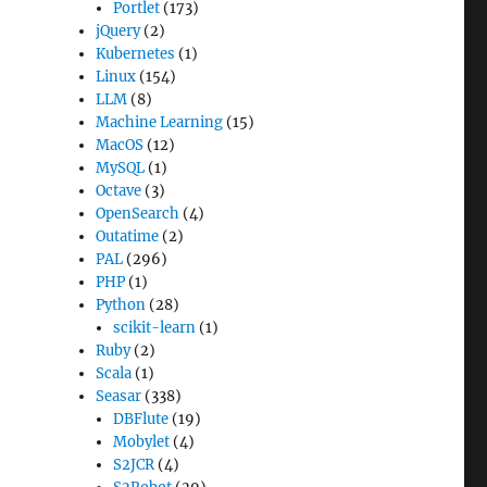
Portlet
(173)
jQuery
(2)
Kubernetes
(1)
Linux
(154)
LLM
(8)
Machine Learning
(15)
MacOS
(12)
MySQL
(1)
Octave
(3)
OpenSearch
(4)
Outatime
(2)
PAL
(296)
PHP
(1)
Python
(28)
scikit-learn
(1)
Ruby
(2)
Scala
(1)
Seasar
(338)
DBFlute
(19)
Mobylet
(4)
S2JCR
(4)