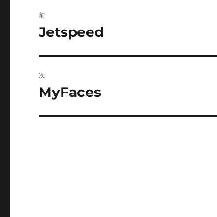
投
前
稿
Jetspeed
前
の
ナ
投
ビ
稿:
次
ゲ
MyFaces
次
の
ー
投
シ
稿:
ョ
ン