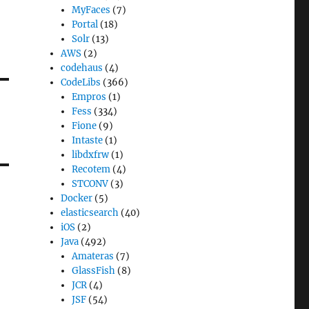
MyFaces
(7)
Portal
(18)
Solr
(13)
AWS
(2)
codehaus
(4)
CodeLibs
(366)
Empros
(1)
Fess
(334)
Fione
(9)
Intaste
(1)
libdxfrw
(1)
Recotem
(4)
STCONV
(3)
Docker
(5)
elasticsearch
(40)
iOS
(2)
Java
(492)
Amateras
(7)
GlassFish
(8)
JCR
(4)
JSF
(54)