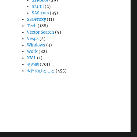
S2Robot
(29)
S2Util
(2)
SAStruts
(35)
SSOProxy
(11)
Tech
(188)
Vector Search
(5)
Vespa
(4)
Windows
(3)
Work
(82)
XML
(1)
その他
(701)
今日のひとこと
(455)