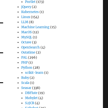
Portlet
(173)
jQuery
(2)
Kubernetes
(1)
Linux
(154)
LLM
(8)
Machine Learning
(15)
MacOS
(12)
MySQL
(1)
Octave
(3)
OpenSearch
(4)
Outatime
(2)
PAL
(296)
PHP
(1)
Python
(28)
scikit-learn
(1)
Ruby
(2)
Scala
(1)
Seasar
(338)
DBFlute
(19)
Mobylet
(4)
S2JCR
(4)