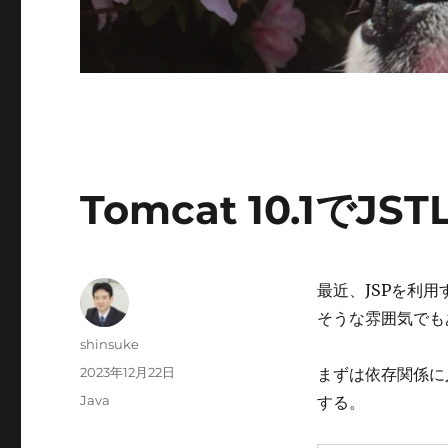
Tomcat 10.1でJ
最近、JSPを利用
そうな雰囲気でも
投
shinsuke
稿
投
2023年12月22日
まずは依存関係に
者
稿
カ
Java
する。
日:
テ
ゴ