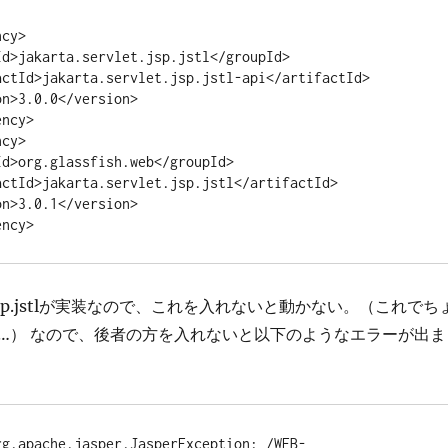
vlet.jsp.jstlが実装なので、これを入れないと動かない。（これでち
…） なので、後者の方を入れないと以下のようなエラーが出ま
rg.apache.jasper.JasperException: /WEB-