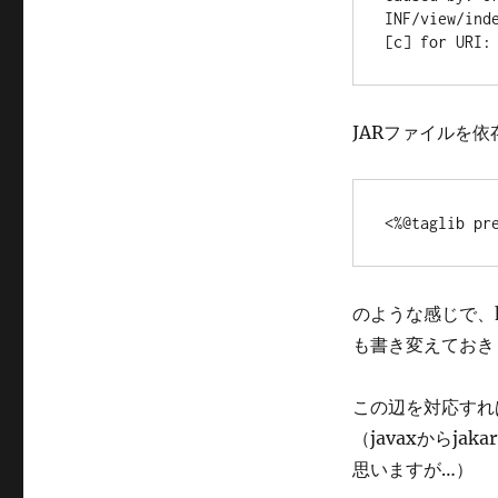
INF/view/ind
[c] for URI:
JARファイルを依
<%@taglib pr
のような感じで、ht
も書き変えておき
この辺を対応すれ
（javaxからj
思いますが…）