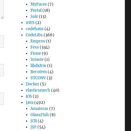
MyFaces
(7)
Portal
(18)
Solr
(13)
AWS
(2)
codehaus
(4)
CodeLibs
(366)
Empros
(1)
Fess
(334)
Fione
(9)
Intaste
(1)
libdxfrw
(1)
Recotem
(4)
STCONV
(3)
Docker
(5)
elasticsearch
(40)
iOS
(2)
Java
(492)
Amateras
(7)
GlassFish
(8)
JCR
(4)
JSF
(54)