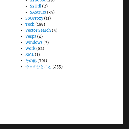
S2Robot
(29)
S2Util
(2)
SAStruts
(35)
SSOProxy
(11)
Tech
(188)
Vector Search
(5)
Vespa
(4)
Windows
(3)
Work
(82)
XML
(1)
その他
(701)
今日のひとこと
(455)