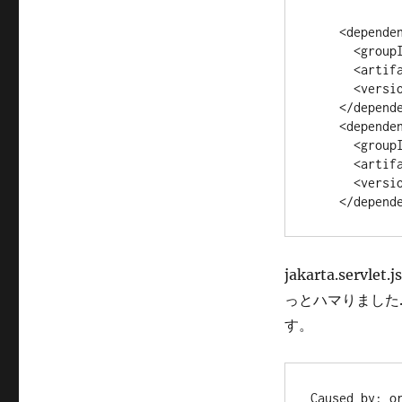
リ
ー
    <dependency>

      <groupId>jakarta.servlet.jsp.jstl</groupId>

      <artifactId>jakarta.servlet.jsp.jstl-api</artifactId>

      <version>3.0.0</version>

    </dependency>

    <dependency>

      <groupId>org.glassfish.web</groupId>

      <artifactId>jakarta.servlet.jsp.jstl</artifactId>

      <version>3.0.1</version>

jakarta.ser
っとハマりました
す。
Caused by: o