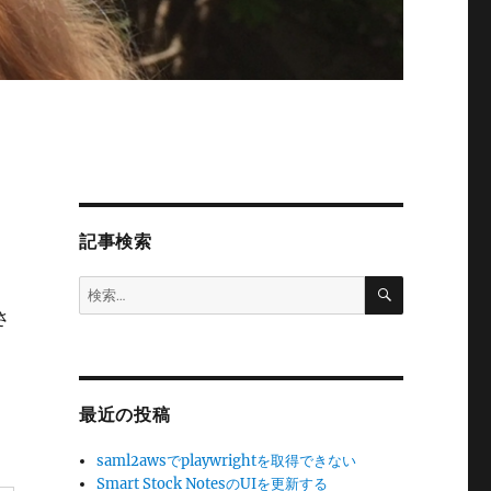
記事検索
検
検
索
索:
さ
最近の投稿
saml2awsでplaywrightを取得できない
Smart Stock NotesのUIを更新する