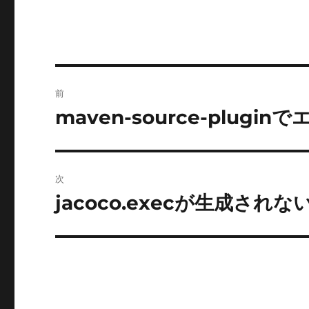
投
前
稿
maven-source-plugi
前
の
ナ
投
ビ
稿:
次
ゲ
jacoco.execが生成されな
次
の
ー
投
シ
稿:
ョ