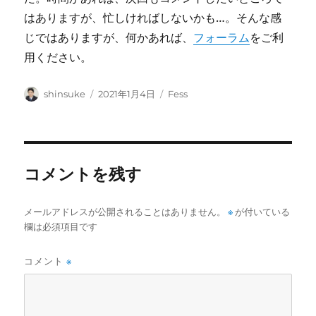
はありますが、忙しければしないかも…。そんな感
じではありますが、何かあれば、
フォーラム
をご利
用ください。
投
投
カ
shinsuke
2021年1月4日
Fess
稿
稿
テ
者
日:
ゴ
リ
ー
コメントを残す
メールアドレスが公開されることはありません。
※
が付いている
欄は必須項目です
コメント
※