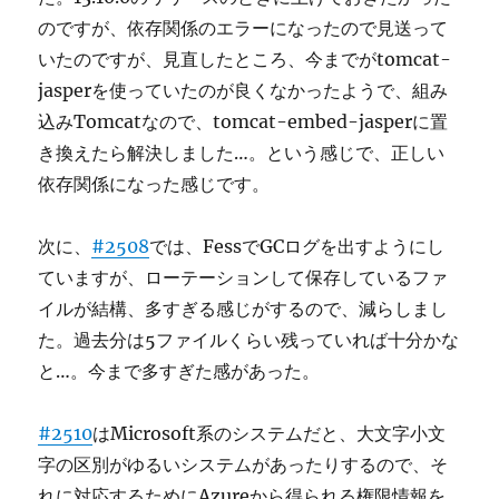
のですが、依存関係のエラーになったので見送って
いたのですが、見直したところ、今までがtomcat-
jasperを使っていたのが良くなかったようで、組み
込みTomcatなので、tomcat-embed-jasperに置
き換えたら解決しました…。という感じで、正しい
依存関係になった感じです。
次に、
#2508
では、FessでGCログを出すようにし
ていますが、ローテーションして保存しているファ
イルが結構、多すぎる感じがするので、減らしまし
た。過去分は5ファイルくらい残っていれば十分かな
と…。今まで多すぎた感があった。
#2510
はMicrosoft系のシステムだと、大文字小文
字の区別がゆるいシステムがあったりするので、そ
れに対応するためにAzureから得られる権限情報を