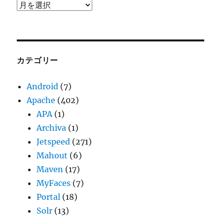
ア
ー
カ
イ
ブ
カテゴリー
Android
(7)
Apache
(402)
APA
(1)
Archiva
(1)
Jetspeed
(271)
Mahout
(6)
Maven
(17)
MyFaces
(7)
Portal
(18)
Solr
(13)