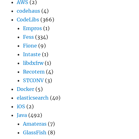
AWS
(2)
codehaus
(4)
CodeLibs
(366)
Empros
(1)
Fess
(334)
Fione
(9)
Intaste
(1)
libdxfrw
(1)
Recotem
(4)
STCONV
(3)
Docker
(5)
elasticsearch
(40)
iOS
(2)
Java
(492)
Amateras
(7)
GlassFish
(8)