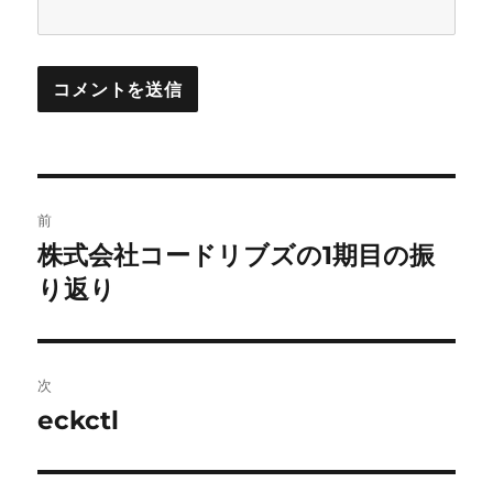
投
前
稿
株式会社コードリブズの1期目の振
前
の
り返り
ナ
投
ビ
稿:
ゲ
次
eckctl
次
ー
の
シ
投