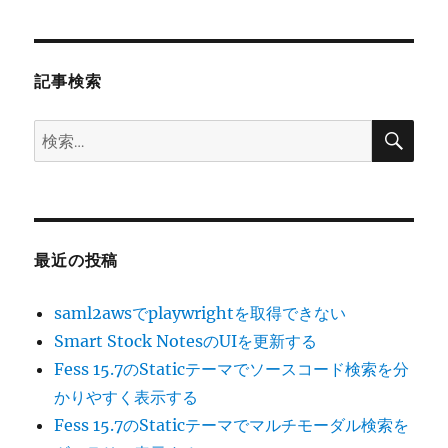
稿:
ョ
ン
記事検索
検
検
索
索:
最近の投稿
saml2awsでplaywrightを取得できない
Smart Stock NotesのUIを更新する
Fess 15.7のStaticテーマでソースコード検索を分
かりやすく表示する
Fess 15.7のStaticテーマでマルチモーダル検索を