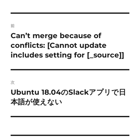
投
前
稿
Can’t merge because of
前
の
conflicts: [Cannot update
ナ
投
includes setting for [_source]]
ビ
稿:
ゲ
次
ー
Ubuntu 18.04のSlackアプリで日
次
シ
の
本語が使えない
投
ョ
稿:
ン