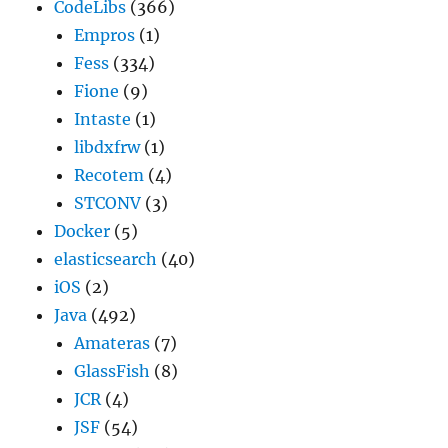
CodeLibs
(366)
Empros
(1)
Fess
(334)
Fione
(9)
Intaste
(1)
libdxfrw
(1)
Recotem
(4)
STCONV
(3)
Docker
(5)
elasticsearch
(40)
iOS
(2)
Java
(492)
Amateras
(7)
GlassFish
(8)
JCR
(4)
JSF
(54)