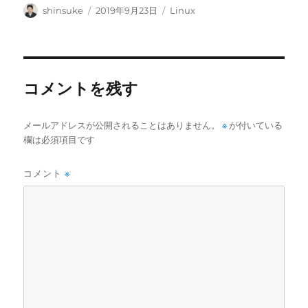
投
投
カ
shinsuke
2019年9月23日
Linux
稿
稿
テ
者
日:
ゴ
リ
ー
コメントを残す
メールアドレスが公開されることはありません。
※
が付いている
欄は必須項目です
コメント
※