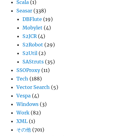
Scala
(1)
Seasar
(338)
DBFlute
(19)
Mobylet
(4)
S2JCR
(4)
S2Robot
(29)
S2Util
(2)
SAStruts
(35)
SSOProxy
(11)
Tech
(188)
Vector Search
(5)
Vespa
(4)
Windows
(3)
Work
(82)
XML
(1)
その他
(701)