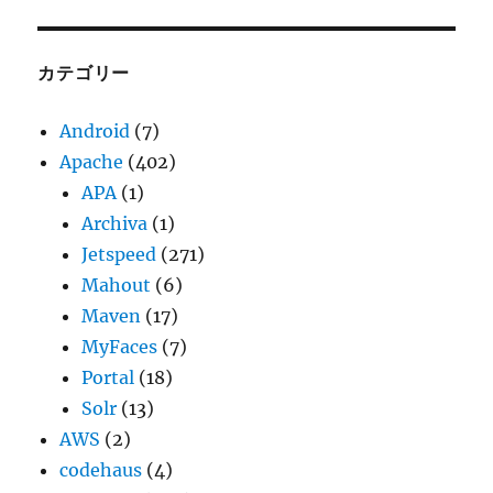
カ
イ
ブ
カテゴリー
Android
(7)
Apache
(402)
APA
(1)
Archiva
(1)
Jetspeed
(271)
Mahout
(6)
Maven
(17)
MyFaces
(7)
Portal
(18)
Solr
(13)
AWS
(2)
codehaus
(4)