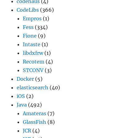
codehaus
(4)
CodeLibs
(366)
Empros
(1)
Fess
(334)
Fione
(9)
Intaste
(1)
libdxfrw
(1)
Recotem
(4)
STCONV
(3)
Docker
(5)
elasticsearch
(40)
iOS
(2)
Java
(492)
Amateras
(7)
GlassFish
(8)
JCR
(4)