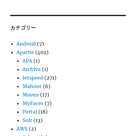
ー
カ
イ
ブ
カテゴリー
Android
(7)
Apache
(402)
APA
(1)
Archiva
(1)
Jetspeed
(271)
Mahout
(6)
Maven
(17)
MyFaces
(7)
Portal
(18)
Solr
(13)
AWS
(2)