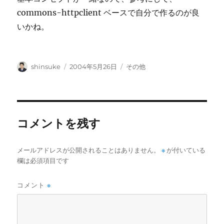
commons-httpclient ベースで自分で作るのが良
いかね。
投
投
カ
shinsuke
2004年5月26日
その他
稿
稿
テ
者
日:
ゴ
リ
ー
コメントを残す
メールアドレスが公開されることはありません。
※
が付いている
欄は必須項目です
コメント
※