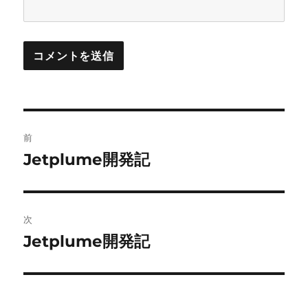
投
前
稿
Jetplume開発記
前
の
ナ
投
ビ
稿:
次
ゲ
Jetplume開発記
次
の
ー
投
シ
稿: