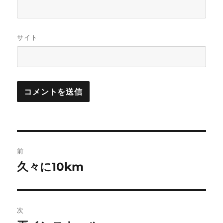
サイト
投
前
稿
久々に10km
前
の
ナ
投
ビ
稿:
次