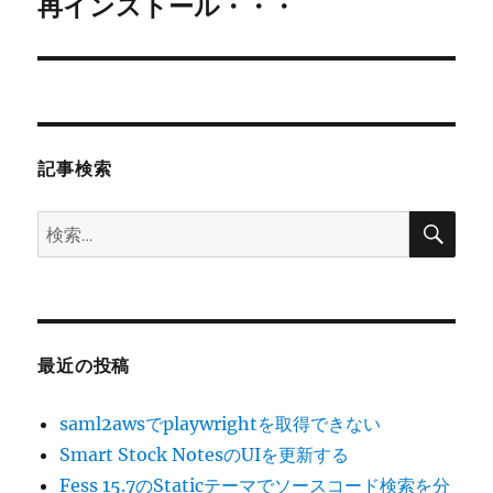
ゲ
再インストール・・・
次
の
ー
投
シ
稿:
ョ
記事検索
ン
検
検
索
索:
最近の投稿
saml2awsでplaywrightを取得できない
Smart Stock NotesのUIを更新する
Fess 15.7のStaticテーマでソースコード検索を分