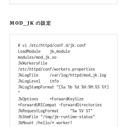
MOD_JK の設定
# vi /etc/httpd/conf.d/jk.conf

LoadModule    jk_module  
modules/mod_jk.so

JkWorkersFile 
/etc/httpd/conf/workers.properties

JkLogFile     /var/log/httpd/mod_jk.log

JkLogLevel    info

JkLogStampFormat "[%a %b %d %H:%M:%S %Y] 
"

JkOptions     +ForwardKeySize 
+ForwardURICompat -ForwardDirectories

JkRequestLogFormat     "%w %V %T"

JkShmFile "/tmp/jk-runtime-status"

JkMount /hello/* worker1
