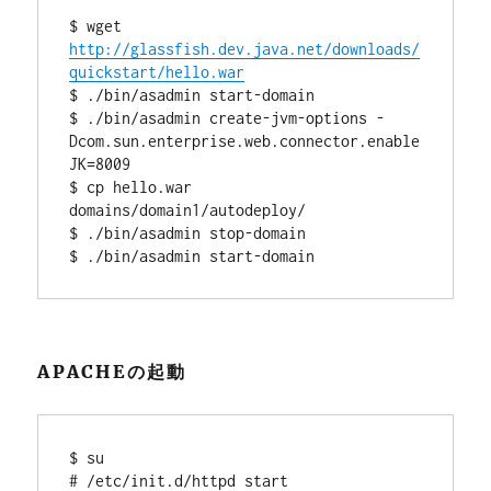
$ wget 
http://glassfish.dev.java.net/downloads/
quickstart/hello.war
$ ./bin/asadmin start-domain

$ ./bin/asadmin create-jvm-options -
Dcom.sun.enterprise.web.connector.enable
JK=8009

$ cp hello.war 
domains/domain1/autodeploy/

$ ./bin/asadmin stop-domain

APACHEの起動
$ su
