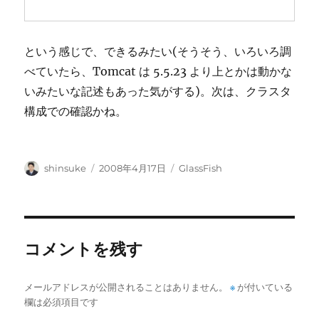
という感じで、できるみたい(そうそう、いろいろ調
べていたら、Tomcat は 5.5.23 より上とかは動かな
いみたいな記述もあった気がする)。次は、クラスタ
構成での確認かね。
投
投
カ
shinsuke
2008年4月17日
GlassFish
稿
稿
テ
者
日:
ゴ
リ
ー
コメントを残す
メールアドレスが公開されることはありません。
※
が付いている
欄は必須項目です