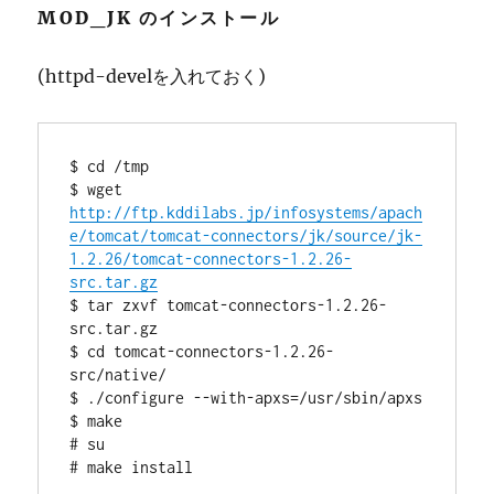
MOD_JK のインストール
(httpd-develを入れておく)
$ cd /tmp

$ wget 
http://ftp.kddilabs.jp/infosystems/apach
e/tomcat/tomcat-connectors/jk/source/jk-
1.2.26/tomcat-connectors-1.2.26-
src.tar.gz
$ tar zxvf tomcat-connectors-1.2.26-
src.tar.gz

$ cd tomcat-connectors-1.2.26-
src/native/

$ ./configure --with-apxs=/usr/sbin/apxs

$ make

# su
