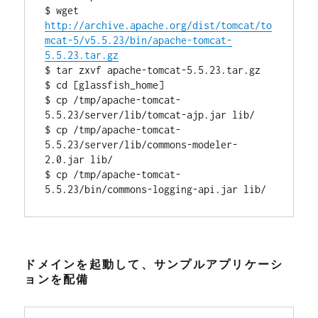
$ wget 
http://archive.apache.org/dist/tomcat/to
mcat-5/v5.5.23/bin/apache-tomcat-
5.5.23.tar.gz
$ tar zxvf apache-tomcat-5.5.23.tar.gz

$ cd [glassfish_home]

$ cp /tmp/apache-tomcat-
5.5.23/server/lib/tomcat-ajp.jar lib/

$ cp /tmp/apache-tomcat-
5.5.23/server/lib/commons-modeler-
2.0.jar lib/

$ cp /tmp/apache-tomcat-
ドメインを起動して、サンプルアプリケーシ
ョンを配備