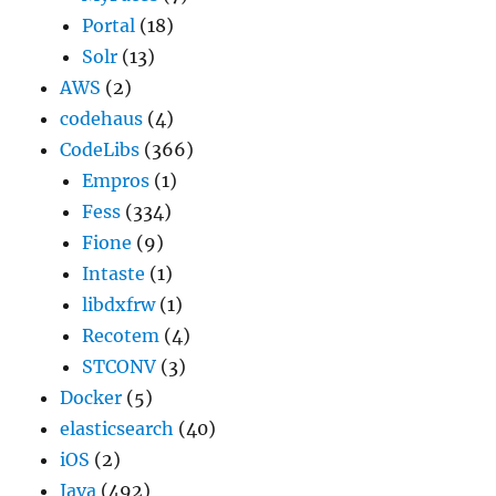
Portal
(18)
Solr
(13)
AWS
(2)
codehaus
(4)
CodeLibs
(366)
Empros
(1)
Fess
(334)
Fione
(9)
Intaste
(1)
libdxfrw
(1)
Recotem
(4)
STCONV
(3)
Docker
(5)
elasticsearch
(40)
iOS
(2)
Java
(492)