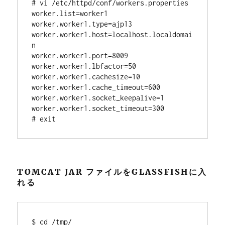
# vi /etc/httpd/conf/workers.properties

worker.list=worker1

worker.worker1.type=ajp13

worker.worker1.host=localhost.localdomai
n

worker.worker1.port=8009

worker.worker1.lbfactor=50

worker.worker1.cachesize=10

worker.worker1.cache_timeout=600

worker.worker1.socket_keepalive=1

worker.worker1.socket_timeout=300

TOMCAT JAR ファイルをGLASSFISHに入
れる
$ cd /tmp/
