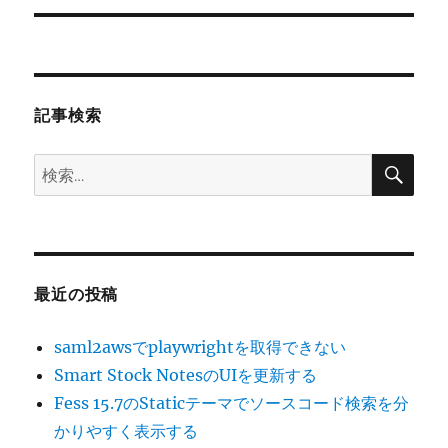
ー
投
シ
稿:
ョ
記事検索
ン
検
検
索
索:
最近の投稿
saml2awsでplaywrightを取得できない
Smart Stock NotesのUIを更新する
Fess 15.7のStaticテーマでソースコード検索を分
かりやすく表示する