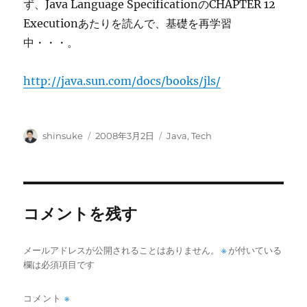
ず、Java Language SpecificationのCHAPTER 12
Executionあたりを読んで、基礎を再学習
中・・・。
http://java.sun.com/docs/books/jls/
投
投
カ
shinsuke
2008年3月2日
Java
,
Tech
稿
稿
テ
者
日:
ゴ
リ
ー
コメントを残す
メールアドレスが公開されることはありません。
※
が付いている
欄は必須項目です
コメント
※