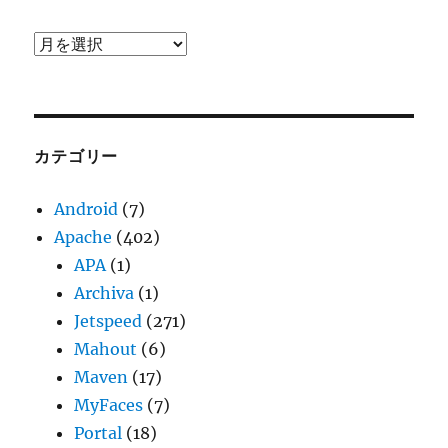
ア
ー
カ
イ
ブ
カテゴリー
Android
(7)
Apache
(402)
APA
(1)
Archiva
(1)
Jetspeed
(271)
Mahout
(6)
Maven
(17)
MyFaces
(7)
Portal
(18)