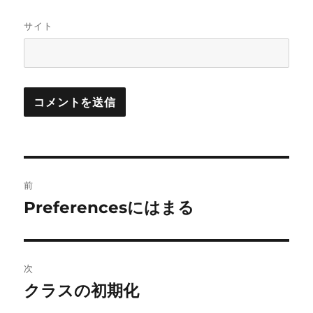
サイト
投
前
稿
Preferencesにはまる
前
の
ナ
投
ビ
稿:
次
ゲ
クラスの初期化
次
の