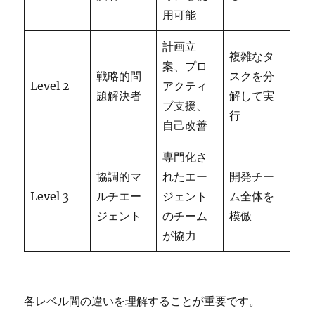
用可能
計画立
複雑なタ
案、プロ
戦略的問
スクを分
Level 2
アクティ
題解決者
解して実
ブ支援、
行
自己改善
専門化さ
協調的マ
れたエー
開発チー
Level 3
ルチエー
ジェント
ム全体を
ジェント
のチーム
模倣
が協力
各レベル間の違いを理解することが重要です。