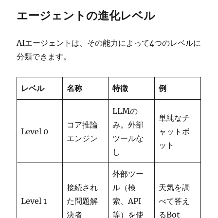
エージェントの進化レベル
AIエージェントは、その能力によって4つのレベルに
分類できます。
レベル
名称
特徴
例
LLMの
単純なチ
コア推論
み。外部
Level 0
ャットボ
エンジン
ツールな
ット
し
外部ツー
接続され
ル（検
天気を調
Level 1
た問題解
索、API
べて答え
決者
等）を使
るBot