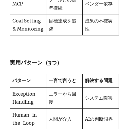
MCP
ベンダー依存
準接続
Goal Setting
目標達成を追
成果の不確実
& Monitoring
跡
性
実用パターン（3つ）
パターン
一言で言うと
解決する問題
Exception
エラーから回
システム障害
Handling
復
Human-in-
人間が介入
AIの判断限界
the-Loop