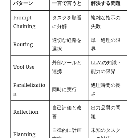
パターン
一言で言うと
解決する問題
Prompt
タスクを順番
複雑な指示の
Chaining
に分解
失敗
適切な経路を
単一処理の限
Routing
選択
界
外部ツールと
LLMの知識・
Tool Use
連携
能力の限界
Parallelizatio
処理時間の長
同時に実行
n
さ
自己評価と改
出力品質の問
Reflection
善
題
自律的に計画
未知のタスク
Planning