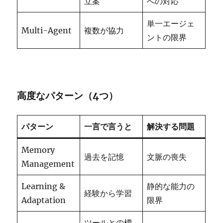
立案
への対応
単一エージェ
Multi-Agent
複数が協力
ントの限界
高度なパターン（4つ）
パターン
一言で言うと
解決する問題
Memory
過去を記憶
文脈の喪失
Management
Learning &
静的な能力の
経験から学習
Adaptation
限界
ツールとの標