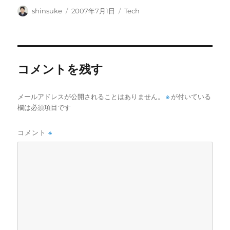
投
投
カ
shinsuke
2007年7月1日
Tech
稿
稿
テ
者
日:
ゴ
リ
ー
コメントを残す
メールアドレスが公開されることはありません。
※
が付いている
欄は必須項目です
コメント
※