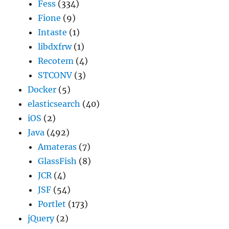
Fess
(334)
Fione
(9)
Intaste
(1)
libdxfrw
(1)
Recotem
(4)
STCONV
(3)
Docker
(5)
elasticsearch
(40)
iOS
(2)
Java
(492)
Amateras
(7)
GlassFish
(8)
JCR
(4)
JSF
(54)
Portlet
(173)
jQuery
(2)