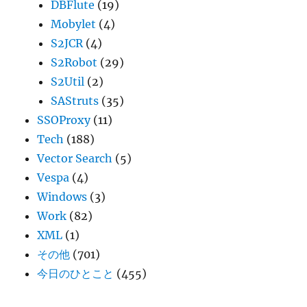
DBFlute
(19)
Mobylet
(4)
S2JCR
(4)
S2Robot
(29)
S2Util
(2)
SAStruts
(35)
SSOProxy
(11)
Tech
(188)
Vector Search
(5)
Vespa
(4)
Windows
(3)
Work
(82)
XML
(1)
その他
(701)
今日のひとこと
(455)