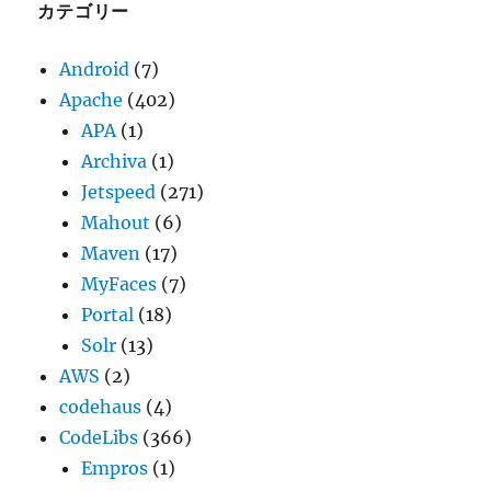
ブ
カテゴリー
Android
(7)
Apache
(402)
APA
(1)
Archiva
(1)
Jetspeed
(271)
Mahout
(6)
Maven
(17)
MyFaces
(7)
Portal
(18)
Solr
(13)
AWS
(2)
codehaus
(4)
CodeLibs
(366)
Empros
(1)