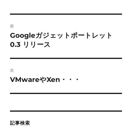
投
前
稿
Googleガジェットポートレット
前
の
0.3 リリース
ナ
投
ビ
稿:
ゲ
次
VMwareやXen・・・
次
ー
の
シ
投
稿:
ョ
ン
記事検索