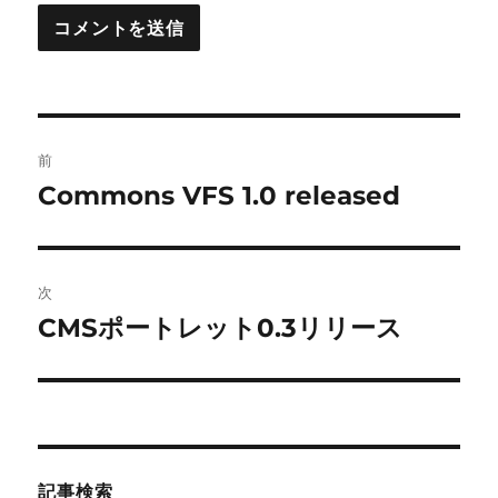
投
前
稿
Commons VFS 1.0 released
前
の
ナ
投
ビ
稿:
次
ゲ
CMSポートレット0.3リリース
次
の
ー
投
シ
稿:
ョ
記事検索