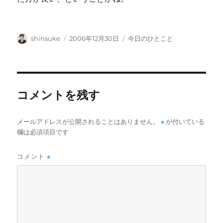
投
投
カ
shinsuke
2006年12月30日
今日のひとこと
稿
稿
テ
者
日:
ゴ
リ
ー
コメントを残す
メールアドレスが公開されることはありません。
※
が付いている
欄は必須項目です
コメント
※