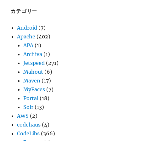
イ
ブ
カテゴリー
Android
(7)
Apache
(402)
APA
(1)
Archiva
(1)
Jetspeed
(271)
Mahout
(6)
Maven
(17)
MyFaces
(7)
Portal
(18)
Solr
(13)
AWS
(2)
codehaus
(4)
CodeLibs
(366)