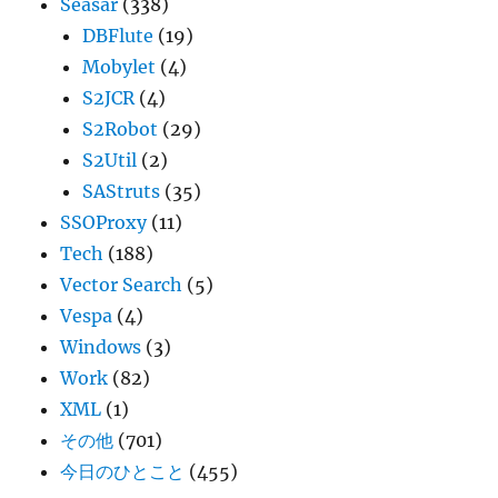
Seasar
(338)
DBFlute
(19)
Mobylet
(4)
S2JCR
(4)
S2Robot
(29)
S2Util
(2)
SAStruts
(35)
SSOProxy
(11)
Tech
(188)
Vector Search
(5)
Vespa
(4)
Windows
(3)
Work
(82)
XML
(1)
その他
(701)
今日のひとこと
(455)