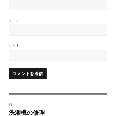
メール
サイト
投
前
稿
洗濯機の修理
前