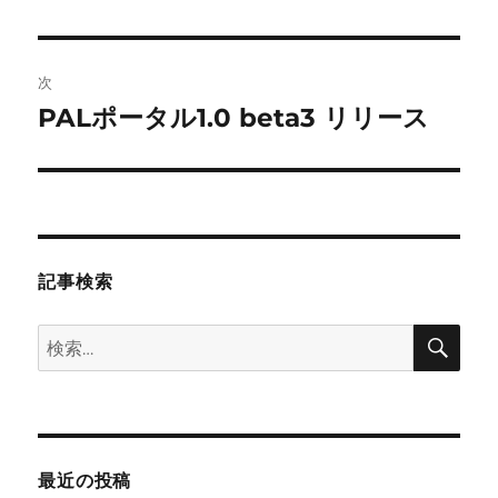
の
ナ
投
ビ
稿:
次
ゲ
PALポータル1.0 beta3 リリース
次
の
ー
投
シ
稿:
ョ
記事検索
ン
検
検
索
索:
最近の投稿