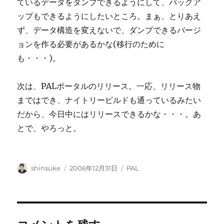
ているデータをダンプできるようにして、バックア
ップもできるようにしたいところ。まぁ、とりあえ
ず、データ構造を変えないで、ダンプできるバージ
ョンを作る必要があるかな(移行のために
も・・・)。
次は、PALポータルのリリース。一応、リリース物
まではでき、ナイトリービルドも通っているみたい
だから、今日中にはリリースできるかな・・・。あ
とで、やろっと。
投
投
カ
shinsuke
2006年12月31日
PAL
稿
稿
テ
者
日:
ゴ
リ
ー