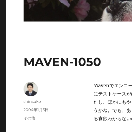
MAVEN-1050
Mavenでエン
にテストケースが
投
shinsuke
たし、ほかにもや
稿
投
2004年1月5日
うかね。でも、あ
者
稿
カ
その他
る寡欲わからない
日:
テ
ゴ