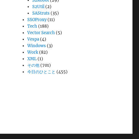
S2Robot
(29)
S2Util
(2)
SAStruts
(35)
SSOProxy
(11)
Tech
(188)
Vector Search
(5)
Vespa
(4)
Windows
(3)
Work
(82)
XML
(1)
その他
(701)
今日のひとこと
(455)