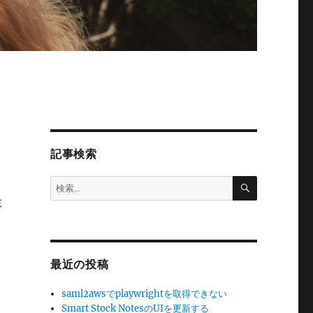
記事検索
検
検
索
索:
末
最近の投稿
saml2awsでplaywrightを取得できない
Smart Stock NotesのUIを更新する