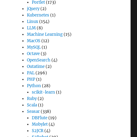
Portlet
(173)
jQuery
(2)
Kubernetes
(1)
Linux
(154)
LLM
(8)
Machine Learning
(15)
MacOS
(12)
MySQL
(1)
Octave
(3)
OpenSearch
(4)
Outatime
(2)
PAL
(296)
PHP
(1)
Python
(28)
scikit-learn
(1)
Ruby
(2)
Scala
(1)
Seasar
(338)
DBFlute
(19)
Mobylet
(4)
S2JCR
(4)