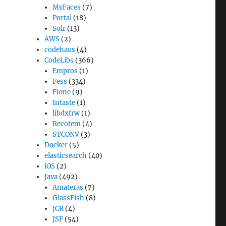
MyFaces
(7)
Portal
(18)
Solr
(13)
AWS
(2)
codehaus
(4)
CodeLibs
(366)
Empros
(1)
Fess
(334)
Fione
(9)
Intaste
(1)
libdxfrw
(1)
Recotem
(4)
STCONV
(3)
Docker
(5)
elasticsearch
(40)
iOS
(2)
Java
(492)
Amateras
(7)
GlassFish
(8)
JCR
(4)
JSF
(54)