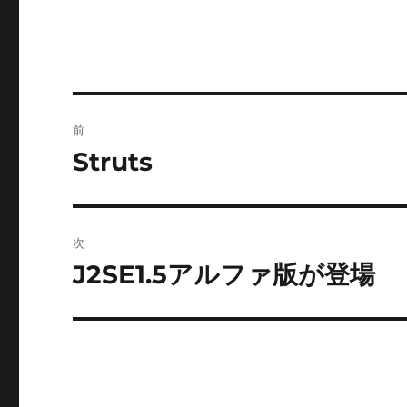
投
前
稿
Struts
前
の
ナ
投
ビ
稿:
次
ゲ
J2SE1.5アルファ版が登場
次
の
ー
投
シ
稿:
ョ