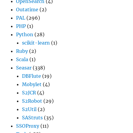
OpenSearch
(4)
Outatime
(2)
PAL
(296)
PHP
(1)
Python
(28)
scikit-learn
(1)
Ruby
(2)
Scala
(1)
Seasar
(338)
DBFlute
(19)
Mobylet
(4)
S2JCR
(4)
S2Robot
(29)
S2Util
(2)
SAStruts
(35)
SSOProxy
(11)