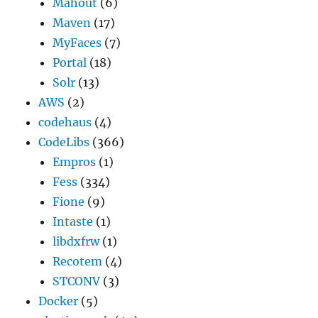
Mahout
(6)
Maven
(17)
MyFaces
(7)
Portal
(18)
Solr
(13)
AWS
(2)
codehaus
(4)
CodeLibs
(366)
Empros
(1)
Fess
(334)
Fione
(9)
Intaste
(1)
libdxfrw
(1)
Recotem
(4)
STCONV
(3)
Docker
(5)