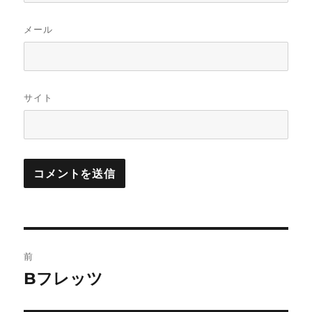
メール
サイト
投
前
稿
Bフレッツ
前
の
ナ