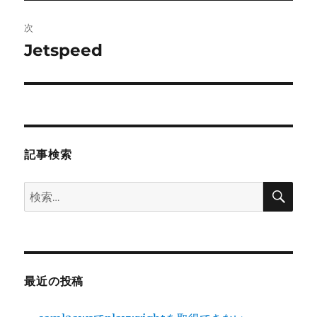
投
ビ
稿:
次
ゲ
Jetspeed
次
の
ー
投
シ
稿:
ョ
記事検索
ン
検
検
索
索:
最近の投稿