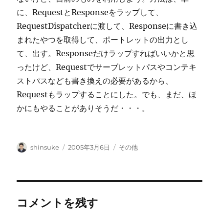
に、RequestとResponseをラップして、
RequestDispatcherに渡して、Responseに書き込
まれたやつを取得して、ポートレットの出力とし
て、出す。Responseだけラップすればいいかと思
ったけど、Requestでサーブレットパスやコンテキ
ストパスなども書き換えの必要があるから、
Requestもラップすることにした。でも、まだ、ほ
かにもやることがありそうだ・・・。
投
投
カ
shinsuke
2005年3月6日
その他
稿
稿
テ
者
日:
ゴ
リ
ー
コメントを残す