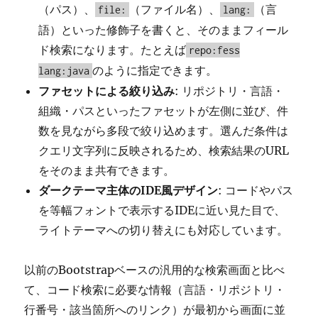
（パス）、
（ファイル名）、
（言
file:
lang:
語）といった修飾子を書くと、そのままフィール
ド検索になります。たとえば
repo:fess
のように指定できます。
lang:java
ファセットによる絞り込み
: リポジトリ・言語・
組織・パスといったファセットが左側に並び、件
数を見ながら多段で絞り込めます。選んだ条件は
クエリ文字列に反映されるため、検索結果のURL
をそのまま共有できます。
ダークテーマ主体のIDE風デザイン
: コードやパス
を等幅フォントで表示するIDEに近い見た目で、
ライトテーマへの切り替えにも対応しています。
以前のBootstrapベースの汎用的な検索画面と比べ
て、コード検索に必要な情報（言語・リポジトリ・
行番号・該当箇所へのリンク）が最初から画面に並