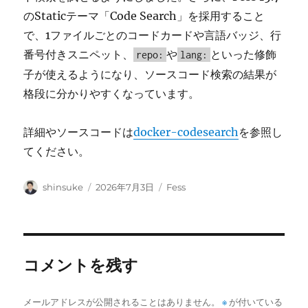
のStaticテーマ「Code Search」を採用すること
で、1ファイルごとのコードカードや言語バッジ、行
番号付きスニペット、
や
といった修飾
repo:
lang:
子が使えるようになり、ソースコード検索の結果が
格段に分かりやすくなっています。
詳細やソースコードは
docker-codesearch
を参照し
てください。
投
投
カ
shinsuke
2026年7月3日
Fess
稿
稿
テ
者
日:
ゴ
リ
ー
コメントを残す
メールアドレスが公開されることはありません。
※
が付いている