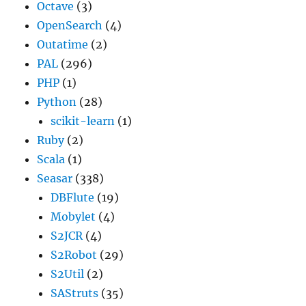
Octave
(3)
OpenSearch
(4)
Outatime
(2)
PAL
(296)
PHP
(1)
Python
(28)
scikit-learn
(1)
Ruby
(2)
Scala
(1)
Seasar
(338)
DBFlute
(19)
Mobylet
(4)
S2JCR
(4)
S2Robot
(29)
S2Util
(2)
SAStruts
(35)