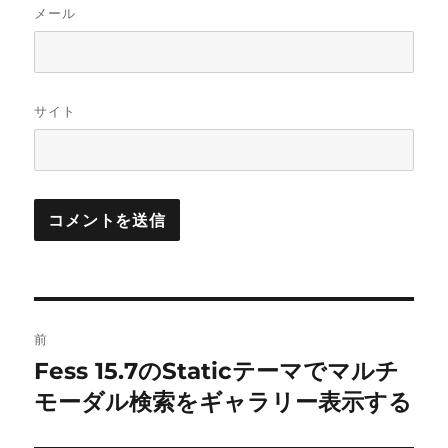
メール
サイト
投
前
稿
Fess 15.7のStaticテーマでマルチ
前
の
モーダル検索をギャラリー表示する
ナ
投
ビ