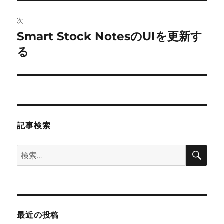
稿:
ゲ
次
Smart Stock NotesのUIを更新す
次
ー
の
る
シ
投
稿:
ョ
ン
記事検索
検
検
索
索:
最近の投稿