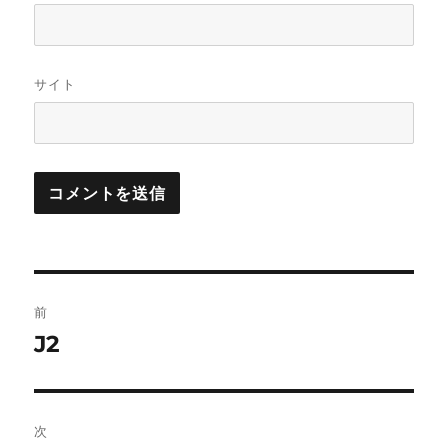
サイト
投
前
稿
J2
前
の
ナ
投
ビ
稿:
次