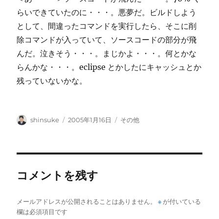
らいできていたのに・・・。悪夢だ。ビルドしよう
として、間違ったコマンドを実行したら、そこに削
除コマンドが入っていて、ソースコードの部分が飛
んだ。泣きそう・・・。まじかよ・・・。何とかな
らんかな・・・。eclipse とかしたにキャッシュとか
残っていないかな。
投
投
カ
shinsuke
2005年1月16日
その他
稿
稿
テ
者
日:
ゴ
リ
ー
コメントを残す
メールアドレスが公開されることはありません。
※
が付いている
欄は必須項目です