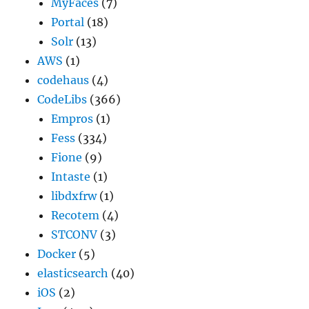
MyFaces
(7)
Portal
(18)
Solr
(13)
AWS
(1)
codehaus
(4)
CodeLibs
(366)
Empros
(1)
Fess
(334)
Fione
(9)
Intaste
(1)
libdxfrw
(1)
Recotem
(4)
STCONV
(3)
Docker
(5)
elasticsearch
(40)
iOS
(2)