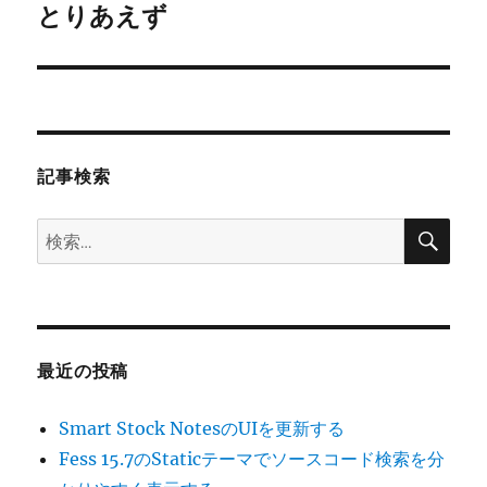
ゲ
とりあえず
次
の
ー
投
シ
稿:
ョ
記事検索
ン
検
検
索
索:
最近の投稿
Smart Stock NotesのUIを更新する
Fess 15.7のStaticテーマでソースコード検索を分