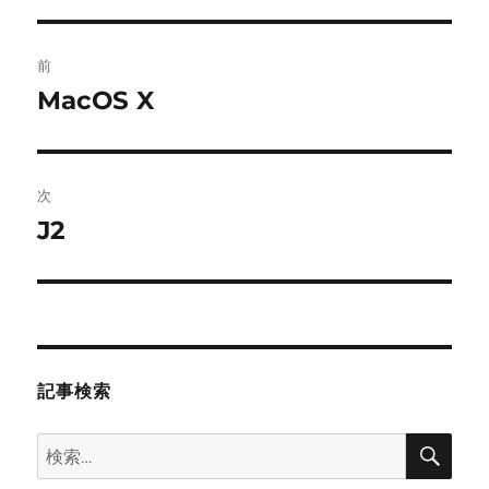
投
前
稿
MacOS X
前
の
ナ
投
ビ
稿:
次
ゲ
J2
次
の
ー
投
シ
稿:
ョ
記事検索
ン
検
検
索
索: