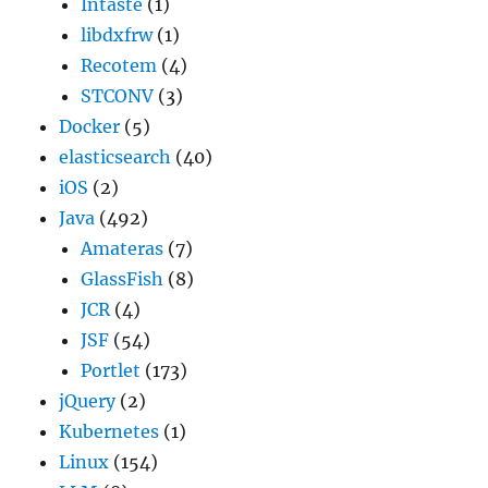
Intaste
(1)
libdxfrw
(1)
Recotem
(4)
STCONV
(3)
Docker
(5)
elasticsearch
(40)
iOS
(2)
Java
(492)
Amateras
(7)
GlassFish
(8)
JCR
(4)
JSF
(54)
Portlet
(173)
jQuery
(2)
Kubernetes
(1)
Linux
(154)