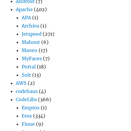
Android
(7)
Apache
(402)
APA
(1)
Archiva
(1)
Jetspeed
(271)
Mahout
(6)
Maven
(17)
MyFaces
(7)
Portal
(18)
Solr
(13)
AWS
(2)
codehaus
(4)
CodeLibs
(366)
Empros
(1)
Fess
(334)
Fione
(9)