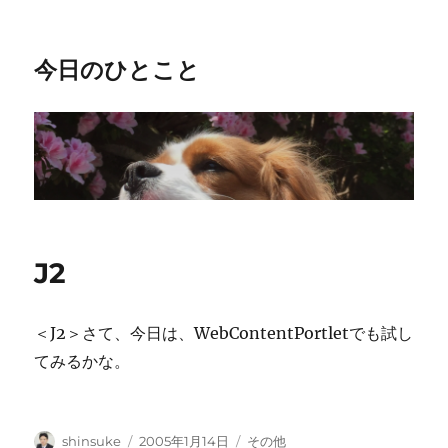
今日のひとこと
J2
＜J2＞さて、今日は、WebContentPortletでも試し
てみるかな。
投
投
カ
shinsuke
2005年1月14日
その他