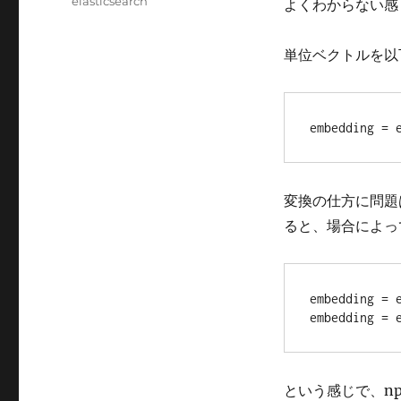
カ
elasticsearch
よくわからない感
日:
テ
ゴ
単位ベクトルを以
リ
ー
embedding = 
変換の仕方に問題はな
ると、場合によっ
embedding = e
embedding = 
という感じで、np.