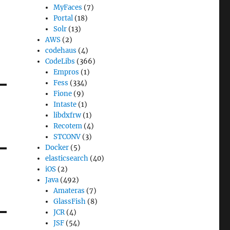
MyFaces
(7)
Portal
(18)
Solr
(13)
AWS
(2)
codehaus
(4)
CodeLibs
(366)
Empros
(1)
Fess
(334)
Fione
(9)
Intaste
(1)
libdxfrw
(1)
Recotem
(4)
STCONV
(3)
Docker
(5)
elasticsearch
(40)
iOS
(2)
Java
(492)
Amateras
(7)
GlassFish
(8)
JCR
(4)
JSF
(54)