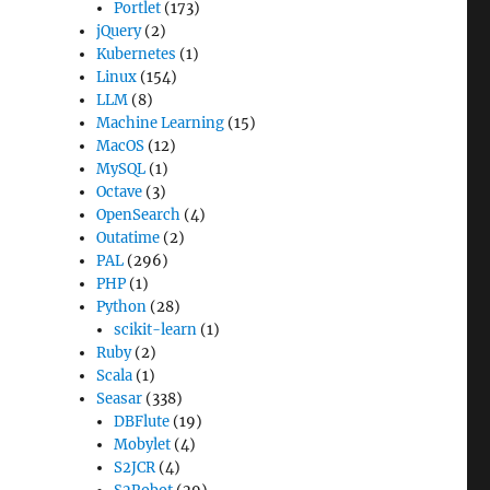
Portlet
(173)
jQuery
(2)
Kubernetes
(1)
Linux
(154)
LLM
(8)
Machine Learning
(15)
MacOS
(12)
MySQL
(1)
Octave
(3)
OpenSearch
(4)
Outatime
(2)
PAL
(296)
PHP
(1)
Python
(28)
scikit-learn
(1)
Ruby
(2)
Scala
(1)
Seasar
(338)
DBFlute
(19)
Mobylet
(4)
S2JCR
(4)