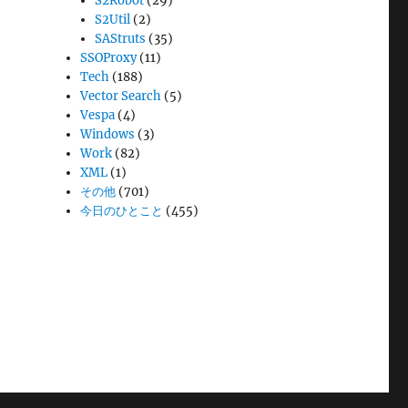
S2Robot
(29)
S2Util
(2)
SAStruts
(35)
SSOProxy
(11)
Tech
(188)
Vector Search
(5)
Vespa
(4)
Windows
(3)
Work
(82)
XML
(1)
その他
(701)
今日のひとこと
(455)