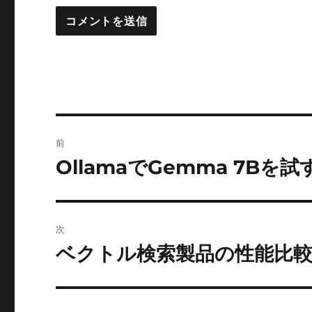
投
前
稿
OllamaでGemma 7Bを試
前
の
ナ
投
ビ
稿:
次
ゲ
ベクトル検索製品の性能比
次
の
ー
投
シ
稿: