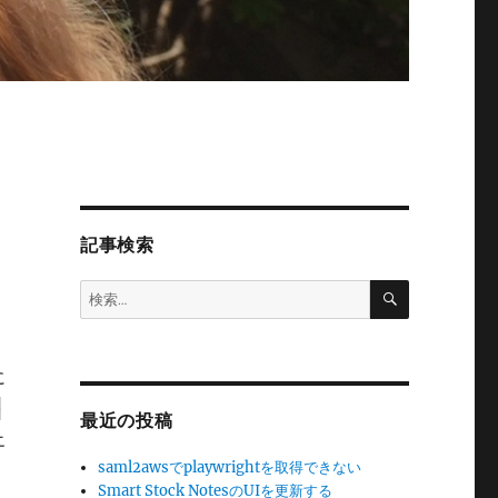
記事検索
検
検
索
索:
に
e
最近の投稿
エ
saml2awsでplaywrightを取得できない
、
Smart Stock NotesのUIを更新する