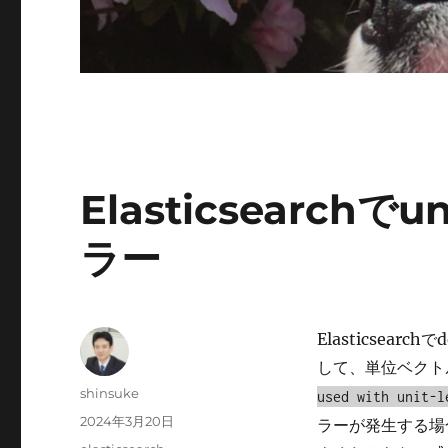
Elasticsearchでun
ラー
Elasticsearch
して、単位ベクト
投
shinsuke
used with unit-l
稿
投
2024年3月20日
ラーが発生する場
者
稿