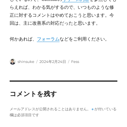
らえれば、わかる気がするので、いつものような修
正に対するコメントはやめておこうと思います。今
回は、主に改善系の対応だったと思います。
何かあれば、
フォーラム
などをご利用ください。
投
投
カ
shinsuke
2024年2月24日
Fess
稿
稿
テ
者
日:
ゴ
リ
ー
コメントを残す
メールアドレスが公開されることはありません。
※
が付いている
欄は必須項目です