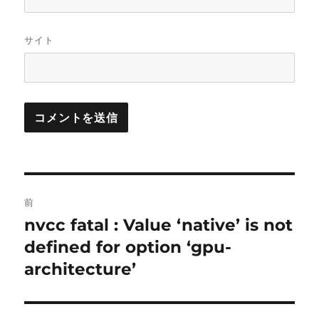
サイト
投
前
稿
nvcc fatal : Value ‘native’ is not
前
の
defined for option ‘gpu-
ナ
投
architecture’
ビ
稿:
ゲ