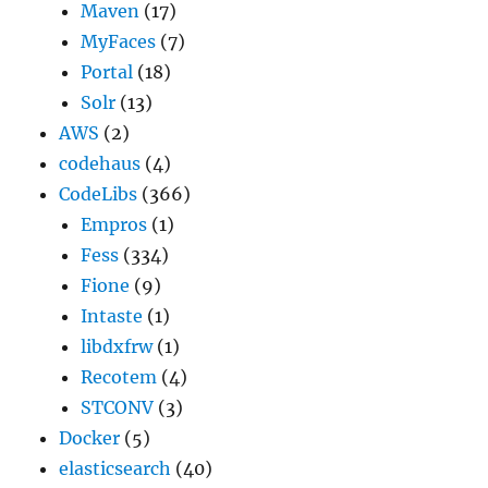
Maven
(17)
MyFaces
(7)
Portal
(18)
Solr
(13)
AWS
(2)
codehaus
(4)
CodeLibs
(366)
Empros
(1)
Fess
(334)
Fione
(9)
Intaste
(1)
libdxfrw
(1)
Recotem
(4)
STCONV
(3)
Docker
(5)
elasticsearch
(40)