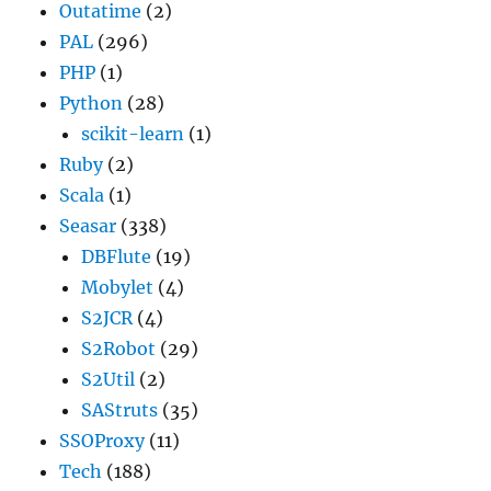
Outatime
(2)
PAL
(296)
PHP
(1)
Python
(28)
scikit-learn
(1)
Ruby
(2)
Scala
(1)
Seasar
(338)
DBFlute
(19)
Mobylet
(4)
S2JCR
(4)
S2Robot
(29)
S2Util
(2)
SAStruts
(35)
SSOProxy
(11)
Tech
(188)