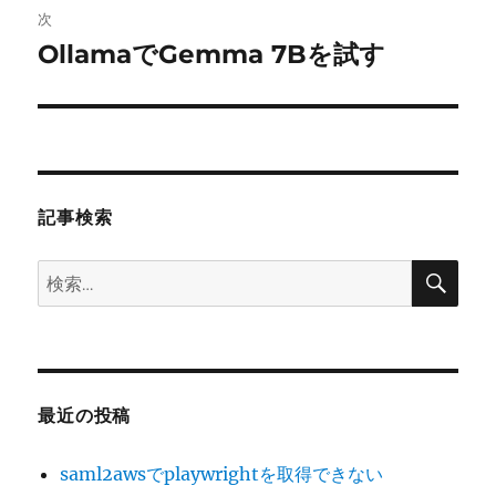
次
ー
OllamaでGemma 7Bを試す
次
シ
の
投
ョ
稿:
ン
記事検索
検
検
索
索:
最近の投稿
saml2awsでplaywrightを取得できない