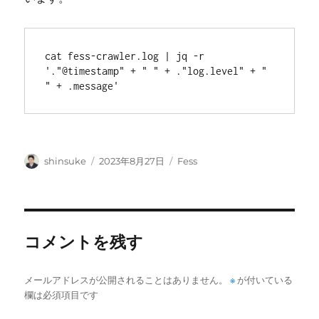
cat fess-crawler.log | jq -r 
'."@timestamp" + " " + ."log.level" + " 
" + .message' 
投
投
カ
shinsuke
2023年8月27日
Fess
稿
稿
テ
者
日:
ゴ
リ
ー
コメントを残す
メールアドレスが公開されることはありません。
※
が付いている
欄は必須項目です