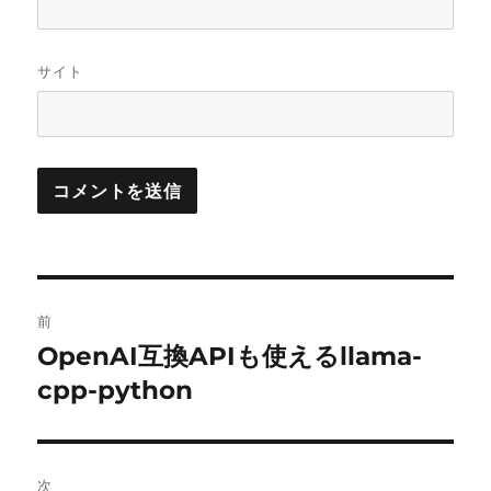
サイト
投
前
稿
OpenAI互換APIも使えるllama-
前
の
cpp-python
ナ
投
ビ
稿:
ゲ
次