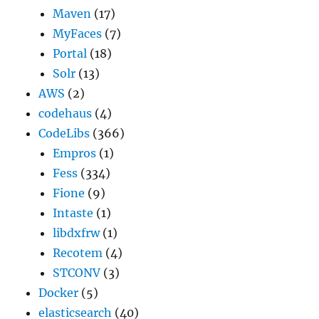
Maven
(17)
MyFaces
(7)
Portal
(18)
Solr
(13)
AWS
(2)
codehaus
(4)
CodeLibs
(366)
Empros
(1)
Fess
(334)
Fione
(9)
Intaste
(1)
libdxfrw
(1)
Recotem
(4)
STCONV
(3)
Docker
(5)
elasticsearch
(40)