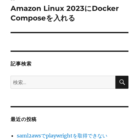
Amazon Linux 2023にDocker
次
ー
の
Composeを入れる
シ
投
稿:
ョ
ン
記事検索
検
検
索
索:
最近の投稿
saml2awsでplaywrightを取得できない