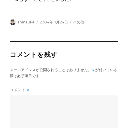
投
投
カ
shinsuke
2004年11月24日
その他
稿
稿
テ
者
日:
ゴ
リ
ー
コメントを残す
メールアドレスが公開されることはありません。
※
が付いている
欄は必須項目です
コメント
※