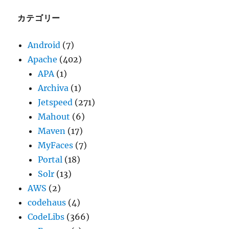
イ
ブ
カテゴリー
Android
(7)
Apache
(402)
APA
(1)
Archiva
(1)
Jetspeed
(271)
Mahout
(6)
Maven
(17)
MyFaces
(7)
Portal
(18)
Solr
(13)
AWS
(2)
codehaus
(4)
CodeLibs
(366)