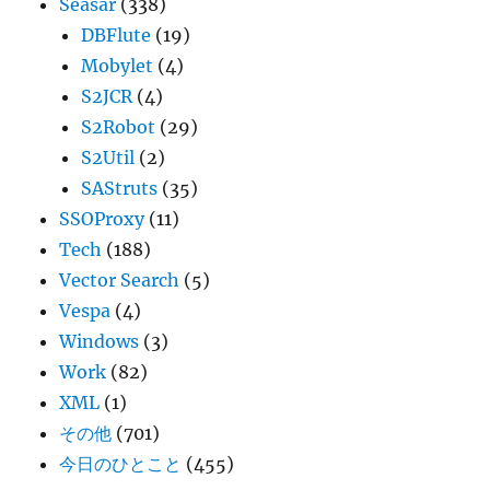
Seasar
(338)
DBFlute
(19)
Mobylet
(4)
S2JCR
(4)
S2Robot
(29)
S2Util
(2)
SAStruts
(35)
SSOProxy
(11)
Tech
(188)
Vector Search
(5)
Vespa
(4)
Windows
(3)
Work
(82)
XML
(1)
その他
(701)
今日のひとこと
(455)