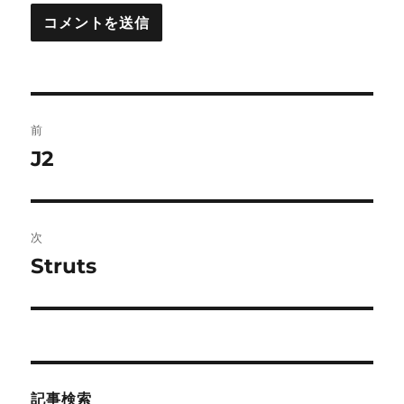
投
前
稿
J2
前
の
ナ
投
ビ
稿:
次
ゲ
Struts
次
の
ー
投
シ
稿:
ョ
記事検索