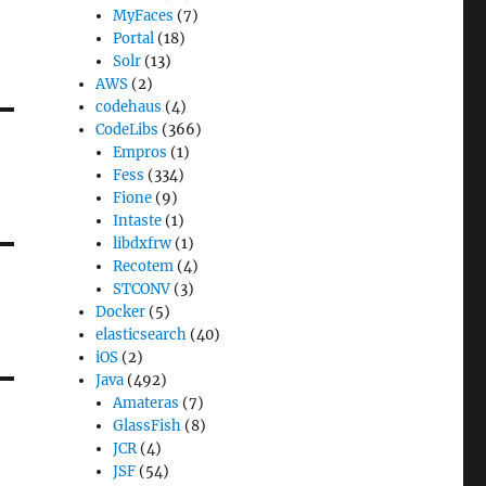
MyFaces
(7)
Portal
(18)
Solr
(13)
AWS
(2)
codehaus
(4)
CodeLibs
(366)
Empros
(1)
Fess
(334)
Fione
(9)
Intaste
(1)
libdxfrw
(1)
Recotem
(4)
STCONV
(3)
Docker
(5)
elasticsearch
(40)
iOS
(2)
Java
(492)
Amateras
(7)
GlassFish
(8)
JCR
(4)
JSF
(54)