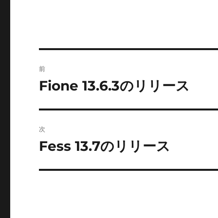
投
前
稿
Fione 13.6.3のリリース
前
の
ナ
投
ビ
稿:
次
ゲ
Fess 13.7のリリース
次
の
ー
投
シ
稿:
ョ