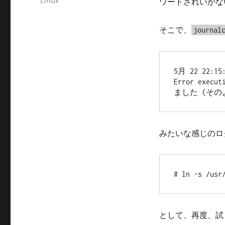
カ
Linux
ワードされいかな
日:
テ
ゴ
そこで、
journal
リ
ー
5月 22 22:15:
Error exec
ました (そ
みたいな感じのロ
# ln -s /usr
として、再度、試