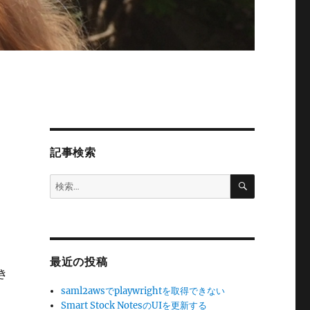
き
記事検索
検
検
索
索:
、
最近の投稿
き
saml2awsでplaywrightを取得できない
Smart Stock NotesのUIを更新する