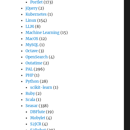
Portlet
(173)
jQuery
(2)
Kubernetes
(1)
Linux
(154)
LLM
(8)
Machine Learning
(15)
MacOS
(12)
MySQL
(1)
Octave
(3)
OpenSearch
(4)
Outatime
(2)
PAL
(296)
PHP
(1)
Python
(28)
scikit-learn
(1)
Ruby
(2)
Scala
(1)
Seasar
(338)
DBFlute
(19)
Mobylet
(4)
S2JCR
(4)