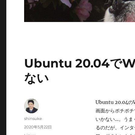
Ubuntu 20.04
ない
Ubuntu 20.
画面からポチポチ
投
shinsuke
いかない…。うま
稿
投
2020年5月22日
るのだが、インタ
者
稿