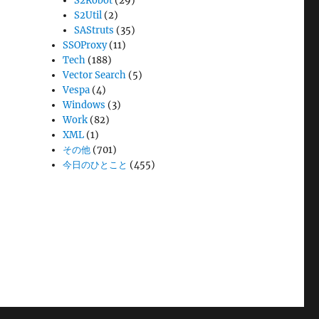
S2Robot
(29)
S2Util
(2)
SAStruts
(35)
SSOProxy
(11)
Tech
(188)
Vector Search
(5)
Vespa
(4)
Windows
(3)
Work
(82)
XML
(1)
その他
(701)
今日のひとこと
(455)