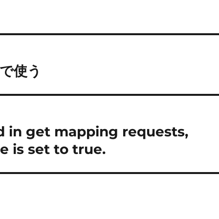
sで使う
d in get mapping requests,
is set to true.