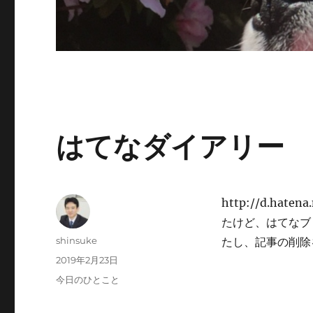
はてなダイアリー
http://d.hat
たけど、はてなブ
投
shinsuke
たし、記事の削除
稿
投
2019年2月23日
者
稿
カ
今日のひとこと
日:
テ
ゴ