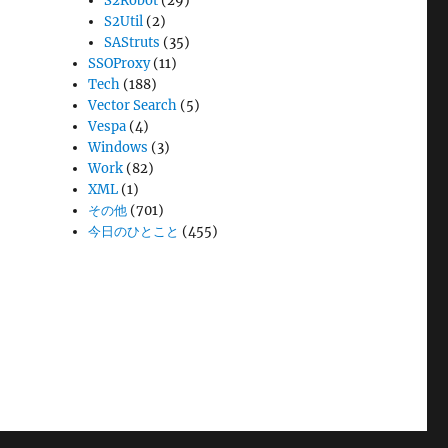
S2Robot
(29)
S2Util
(2)
SAStruts
(35)
SSOProxy
(11)
Tech
(188)
Vector Search
(5)
Vespa
(4)
Windows
(3)
Work
(82)
XML
(1)
その他
(701)
今日のひとこと
(455)