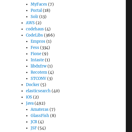
MyFaces
(7)
Portal
(18)
Solr
(13)
AWS
(2)
codehaus
(4)
CodeLibs
(366)
Empros
(1)
Fess
(334)
Fione
(9)
Intaste
(1)
libdxfrw
(1)
Recotem
(4)
STCONV
(3)
Docker
(5)
elasticsearch
(40)
iOS
(2)
Java
(492)
Amateras
(7)
GlassFish
(8)
JCR
(4)
JSF
(54)