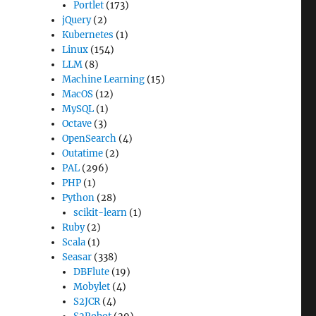
Portlet
(173)
jQuery
(2)
Kubernetes
(1)
Linux
(154)
LLM
(8)
Machine Learning
(15)
MacOS
(12)
MySQL
(1)
Octave
(3)
OpenSearch
(4)
Outatime
(2)
PAL
(296)
PHP
(1)
Python
(28)
scikit-learn
(1)
Ruby
(2)
Scala
(1)
Seasar
(338)
DBFlute
(19)
Mobylet
(4)
S2JCR
(4)