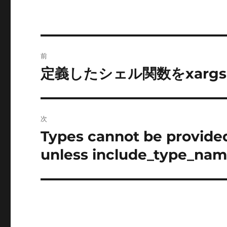
投
前
稿
定義したシェル関数をxarg
前
の
ナ
投
ビ
稿:
次
ゲ
Types cannot be provide
次
の
ー
unless include_type_name 
投
シ
稿:
ョ
ン