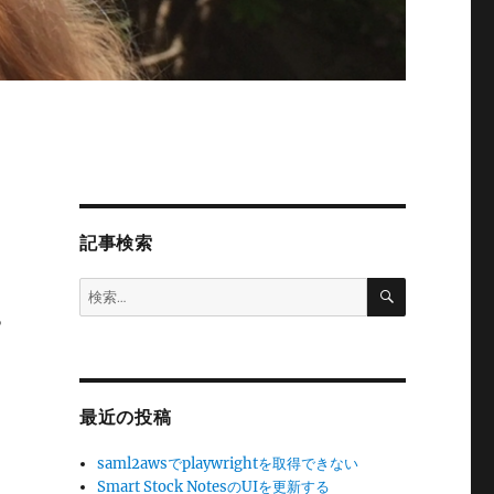
記事検索
検
検
索
索:
っ
最近の投稿
saml2awsでplaywrightを取得できない
Smart Stock NotesのUIを更新する