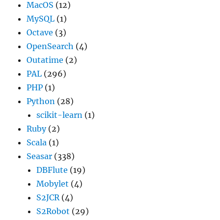
MacOS
(12)
MySQL
(1)
Octave
(3)
OpenSearch
(4)
Outatime
(2)
PAL
(296)
PHP
(1)
Python
(28)
scikit-learn
(1)
Ruby
(2)
Scala
(1)
Seasar
(338)
DBFlute
(19)
Mobylet
(4)
S2JCR
(4)
S2Robot
(29)