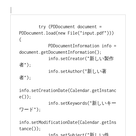
        try (PDDocument document = 
PDDocument.load(new File("input.pdf"))) 
{

            PDDocumentInformation info = 
document.getDocumentInformation();

            info.setCreator("新しい製作
者");

            info.setAuthor("新しい著
者");

info.setCreationDate(Calendar.getInstanc
e());

            info.setKeywords("新しいキー
ワード");

info.setModificationDate(Calendar.getIns
tance());

            info.setSubject("新しい件