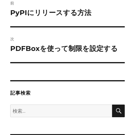
前
稿
PyPIにリリースする方法
前
の
ナ
投
ビ
稿:
次
ゲ
PDFBoxを使って制限を設定する
次
の
ー
投
シ
稿:
ョ
記事検索
ン
検
検
索
索: