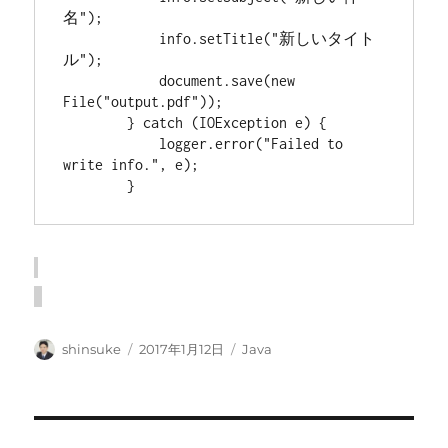
名");

            info.setTitle("新しいタイト
ル");

            document.save(new 
File("output.pdf"));

        } catch (IOException e) {

            logger.error("Failed to 
write info.", e);

        }
投
投
カ
shinsuke
2017年1月12日
Java
稿
稿
テ
者
日:
ゴ
リ
ー
投