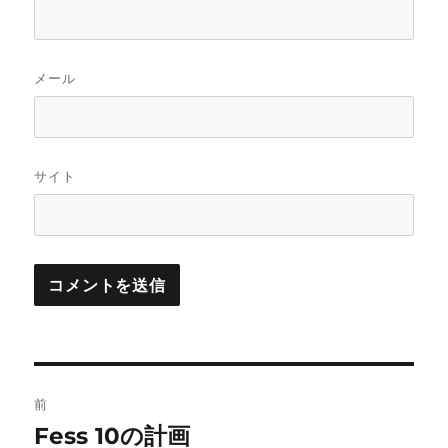
メール
サイト
投
前
稿
Fess 10の計画
前