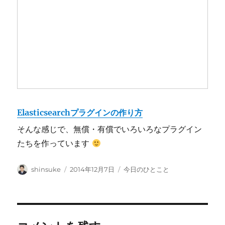
Elasticsearchプラグインの作り方
そんな感じで、無償・有償でいろいろなプラグイン
たちを作っています
投
投
カ
shinsuke
2014年12月7日
今日のひとこと
稿
稿
テ
者
日:
ゴ
リ
ー