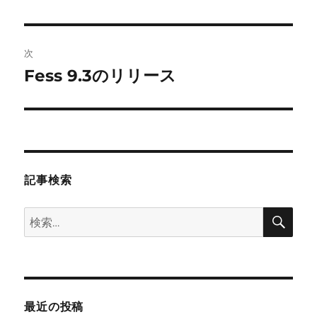
の
ナ
投
ビ
稿:
次
ゲ
Fess 9.3のリリース
次
の
ー
投
シ
稿:
ョ
記事検索
ン
検
検
索
索:
最近の投稿