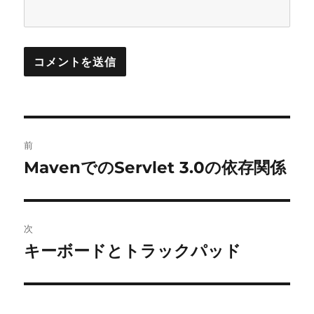
投
前
稿
MavenでのServlet 3.0の依存関係
前
の
ナ
投
ビ
稿:
次
ゲ
キーボードとトラックパッド
次
の
ー
投
シ
稿: