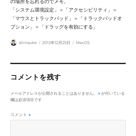
の場所を忘れるのでメモ。
「システム環境設定」＞「アクセシビリティ」＞
「マウスとトラックパッド」＞「トラックパッドオ
プション」＞「ドラッグを有効にする」
投
投
カ
shinsuke
2012年12月25日
MacOS
稿
稿
テ
者
日:
ゴ
リ
ー
コメントを残す
メールアドレスが公開されることはありません。
※
が付いている
欄は必須項目です
コメント
※