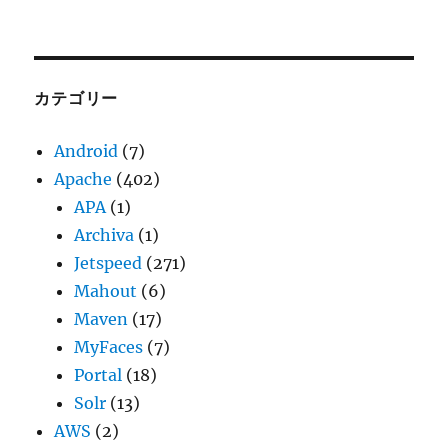
ー
カ
イ
ブ
カテゴリー
Android
(7)
Apache
(402)
APA
(1)
Archiva
(1)
Jetspeed
(271)
Mahout
(6)
Maven
(17)
MyFaces
(7)
Portal
(18)
Solr
(13)
AWS
(2)