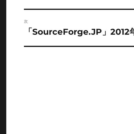
の
ナ
投
ビ
稿:
次
ゲ
「SourceForge.JP」
次
の
ー
投
シ
稿:
ョ
ン