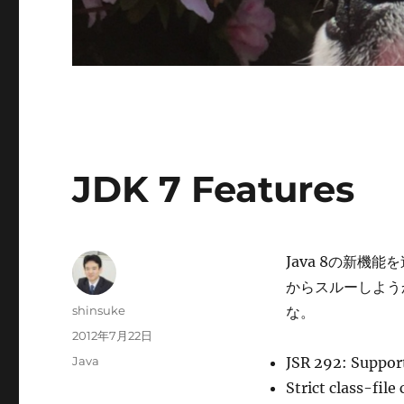
JDK 7 Features
Java 8の新機
からスルーしよう
投
shinsuke
な。
稿
投
2012年7月22日
者
稿
カ
Java
JSR 292: Suppor
日:
テ
Strict class-file
ゴ