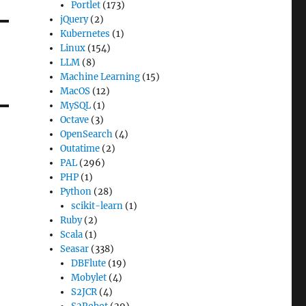
Portlet
(173)
jQuery
(2)
Kubernetes
(1)
Linux
(154)
LLM
(8)
Machine Learning
(15)
MacOS
(12)
MySQL
(1)
Octave
(3)
OpenSearch
(4)
Outatime
(2)
PAL
(296)
PHP
(1)
Python
(28)
scikit-learn
(1)
Ruby
(2)
Scala
(1)
Seasar
(338)
DBFlute
(19)
Mobylet
(4)
S2JCR
(4)