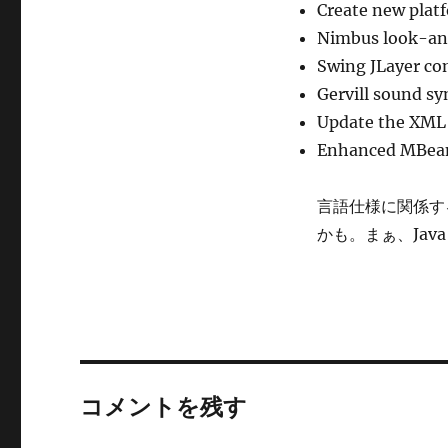
Create new platf
Nimbus look-and
Swing JLayer c
Gervill sound sy
Update the XML
Enhanced MBea
言語仕様に関係す
かも。まぁ、Jav
コメントを残す