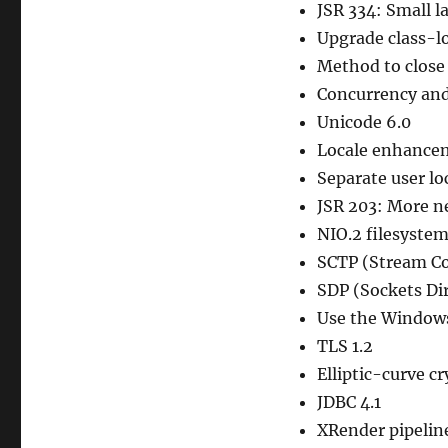
JSR 334: Small 
リ
ー
Upgrade class-lo
Method to close
Concurrency and 
Unicode 6.0
Locale enhance
Separate user lo
JSR 203: More ne
NIO.2 filesystem
SCTP (Stream Co
SDP (Sockets Dir
Use the Windows
TLS 1.2
Elliptic-curve c
JDBC 4.1
XRender pipeline