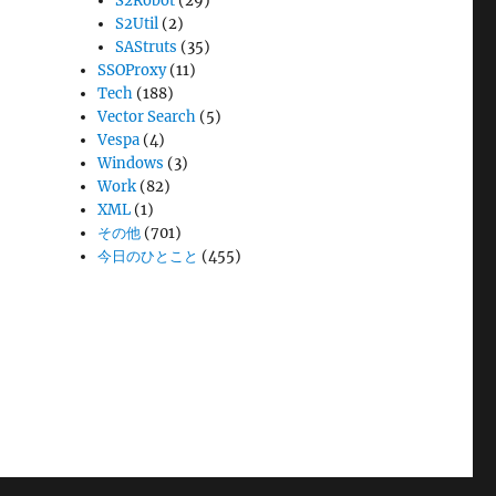
S2Robot
(29)
S2Util
(2)
SAStruts
(35)
SSOProxy
(11)
Tech
(188)
Vector Search
(5)
Vespa
(4)
Windows
(3)
Work
(82)
XML
(1)
その他
(701)
今日のひとこと
(455)