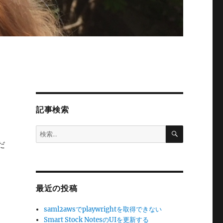
記事検索
検
検
索
索:
だ
最近の投稿
saml2awsでplaywrightを取得できない
Smart Stock NotesのUIを更新する