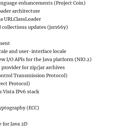
language enhancements (Project Coin)
ader architecture
 a URLClassLoader
collections updates (jsr166y)
ment
cale and user-interface locale
w I/O APIs for the Java platform (NIO.2)
 provider for zip/jar archives
ntrol Transmission Protocol)
ect Protocol)
 Vista IPv6 stack
ryptography (ECC)
 for Java 2D