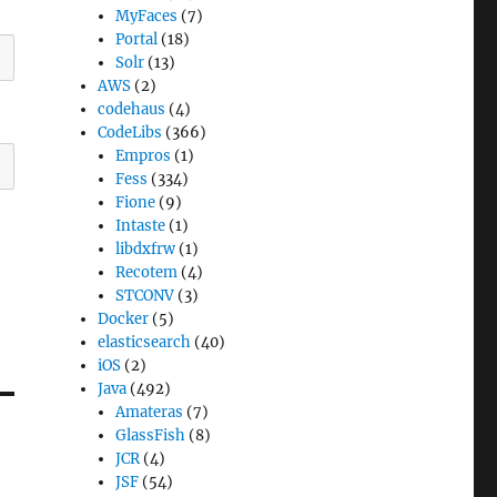
MyFaces
(7)
Portal
(18)
Solr
(13)
AWS
(2)
codehaus
(4)
CodeLibs
(366)
Empros
(1)
Fess
(334)
Fione
(9)
Intaste
(1)
libdxfrw
(1)
Recotem
(4)
STCONV
(3)
Docker
(5)
elasticsearch
(40)
iOS
(2)
Java
(492)
Amateras
(7)
GlassFish
(8)
JCR
(4)
JSF
(54)