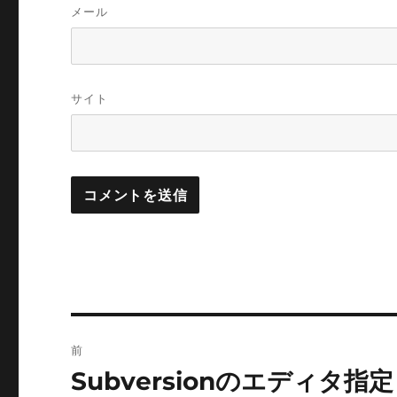
メール
サイト
投
前
稿
Subversionのエディタ指定
前