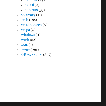
S2Robot
(29)
S2Util
(2)
SAStruts
(35)
SSOProxy
(11)
Tech
(188)
Vector Search
(5)
Vespa
(4)
Windows
(3)
Work
(82)
XML
(1)
その他
(701)
今日のひとこと
(455)