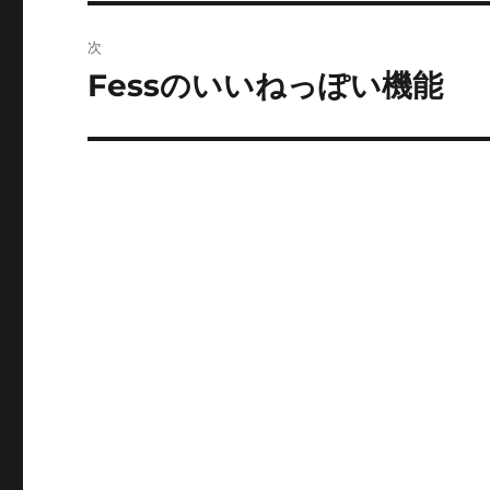
投
ビ
稿:
次
ゲ
Fessのいいねっぽい機能
次
の
ー
投
シ
稿:
ョ
ン