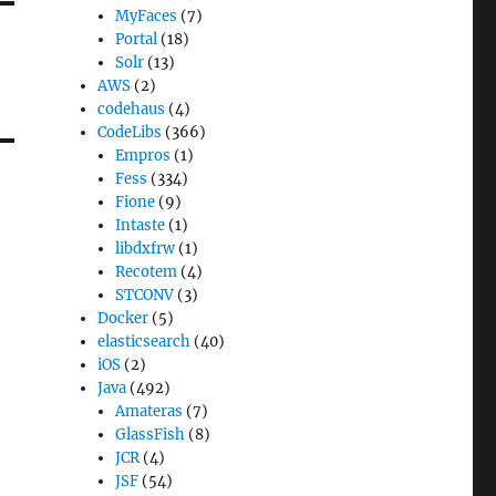
MyFaces
(7)
Portal
(18)
Solr
(13)
AWS
(2)
codehaus
(4)
CodeLibs
(366)
Empros
(1)
Fess
(334)
Fione
(9)
Intaste
(1)
libdxfrw
(1)
Recotem
(4)
STCONV
(3)
Docker
(5)
elasticsearch
(40)
iOS
(2)
Java
(492)
Amateras
(7)
GlassFish
(8)
JCR
(4)
JSF
(54)