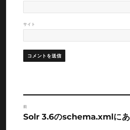
サイト
投
前
稿
Solr 3.6のschema.xm
前
の
ナ