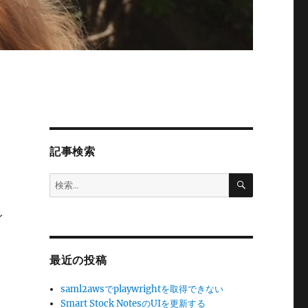
記事検索
検
検
索
索:
イ
最近の投稿
saml2awsでplaywrightを取得できない
Smart Stock NotesのUIを更新する