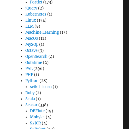
Portlet
(173)
jQuery
(2)
Kubernetes
(1)
Linux
(154)
LLM
(8)
Machine Learning
(15)
MacOS
(12)
MySQL
(1)
Octave
(3)
OpenSearch
(4)
Outatime
(2)
PAL
(296)
PHP
(1)
Python
(28)
scikit-learn
(1)
Ruby
(2)
Scala
(1)
Seasar
(338)
DBFlute
(19)
Mobylet
(4)
S2JCR
(4)