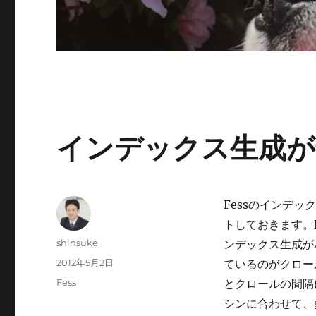
インデックス生成が
Fessのインデ
トしておきます。F
投
shinsuke
ンデックス生成が
稿
投
2012年5月2日
ているのがクロー
者
稿
カ
Fess
とクロールの間隔
日:
テ
シンに合わせて、
ゴ