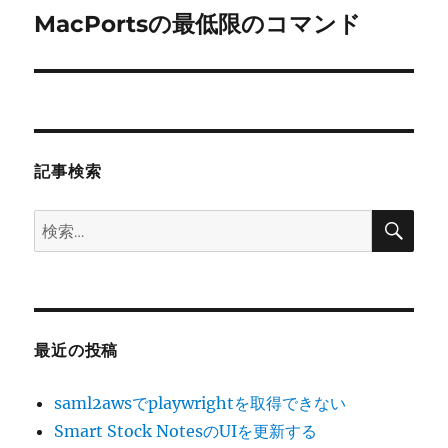
ゲ
MacPortsの最低限のコマンド
次
の
ー
投
シ
稿:
ョ
記事検索
ン
検
検
索
索:
最近の投稿
saml2awsでplaywrightを取得できない
Smart Stock NotesのUIを更新する