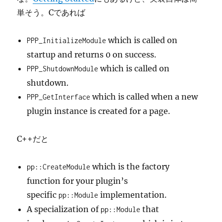
単そう。Cであれば
which is called on
PPP_InitializeModule
startup and returns 0 on success.
which is called on
PPP_ShutdownModule
shutdown.
which is called when a new
PPP_GetInterface
plugin instance is created for a page.
C++だと
which is the factory
pp::CreateModule
function for your plugin’s
specific
implementation.
pp::Module
A specialization of
that
pp::Module