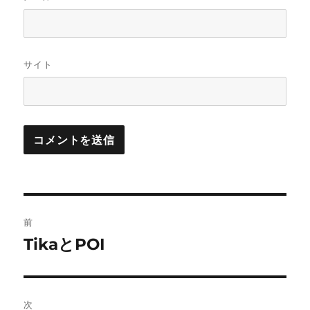
サイト
投
前
稿
TikaとPOI
前
の
ナ
投
ビ
稿:
次