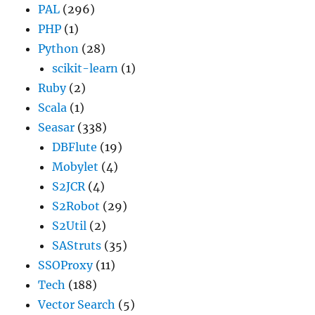
PAL
(296)
PHP
(1)
Python
(28)
scikit-learn
(1)
Ruby
(2)
Scala
(1)
Seasar
(338)
DBFlute
(19)
Mobylet
(4)
S2JCR
(4)
S2Robot
(29)
S2Util
(2)
SAStruts
(35)
SSOProxy
(11)
Tech
(188)
Vector Search
(5)