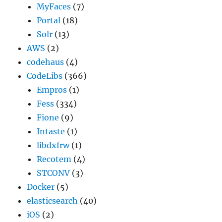
MyFaces
(7)
Portal
(18)
Solr
(13)
AWS
(2)
codehaus
(4)
CodeLibs
(366)
Empros
(1)
Fess
(334)
Fione
(9)
Intaste
(1)
libdxfrw
(1)
Recotem
(4)
STCONV
(3)
Docker
(5)
elasticsearch
(40)
iOS
(2)