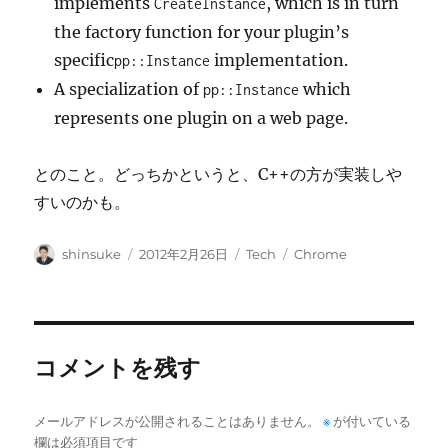
implements
, which is in turn
CreateInstance
the factory function for your plugin’s
specific
implementation.
pp::Instance
A specialization of
which
pp::Instance
represents one plugin on a web page.
とのこと。どっちかというと、C++の方が実装しや
すいのかも。
投
投
カ
タ
shinsuke
2012年2月26日
Tech
Chrome
稿
稿
テ
グ
者
日:
ゴ
リ
ー
コメントを残す
メールアドレスが公開されることはありません。
※
が付いている
欄は必須項目です