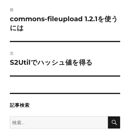
投
前
稿
commons-fileupload 1.2.1を使う
前
の
には
ナ
投
ビ
稿:
ゲ
次
S2Utilでハッシュ値を得る
次
ー
の
シ
投
稿:
ョ
ン
記事検索
検
検
索
索: