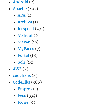
Android
(7)
Apache
(402)
APA
(1)
Archiva
(1)
Jetspeed
(271)
Mahout
(6)
Maven
(17)
MyFaces
(7)
Portal
(18)
Solr
(13)
AWS
(2)
codehaus
(4)
CodeLibs
(366)
Empros
(1)
Fess
(334)
Fione
(9)