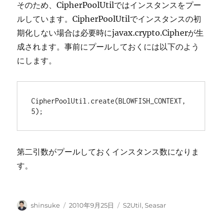
そのため、CipherPoolUtilではインスタンスをプー
ルしています。CipherPoolUtilでインスタンスの初
期化しない場合は必要時にjavax.crypto.Cipherが生
成されます。事前にプールしておくには以下のよう
にします。
CipherPoolUtil.create(BLOWFISH_CONTEXT, 
5);
第二引数がプールしておくインスタンス数になりま
す。
投
投
カ
shinsuke
2010年9月25日
S2Util
,
Seasar
稿
稿
テ