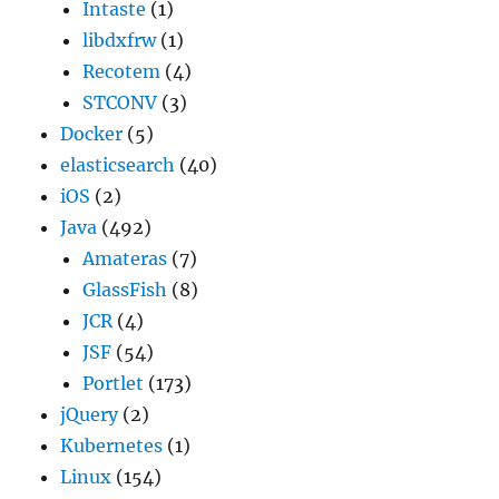
Intaste
(1)
libdxfrw
(1)
Recotem
(4)
STCONV
(3)
Docker
(5)
elasticsearch
(40)
iOS
(2)
Java
(492)
Amateras
(7)
GlassFish
(8)
JCR
(4)
JSF
(54)
Portlet
(173)
jQuery
(2)
Kubernetes
(1)
Linux
(154)