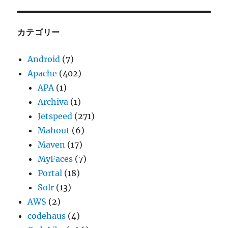
カ
イ
ブ
カテゴリー
Android
(7)
Apache
(402)
APA
(1)
Archiva
(1)
Jetspeed
(271)
Mahout
(6)
Maven
(17)
MyFaces
(7)
Portal
(18)
Solr
(13)
AWS
(2)
codehaus
(4)