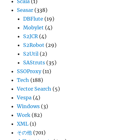
Scala
(1)
Seasar
(338)
DBFlute
(19)
Mobylet
(4)
S2JCR
(4)
S2Robot
(29)
S2Util
(2)
SAStruts
(35)
SSOProxy
(11)
Tech
(188)
Vector Search
(5)
Vespa
(4)
Windows
(3)
Work
(82)
XML
(1)
その他
(701)