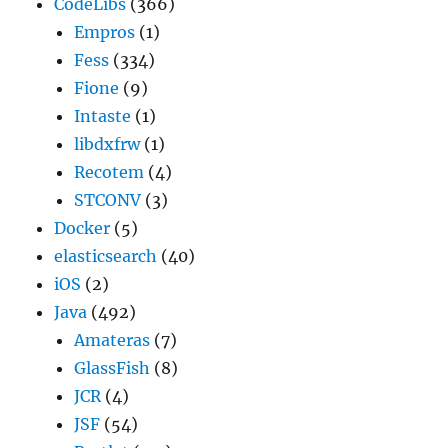
CodeLibs
(366)
Empros
(1)
Fess
(334)
Fione
(9)
Intaste
(1)
libdxfrw
(1)
Recotem
(4)
STCONV
(3)
Docker
(5)
elasticsearch
(40)
iOS
(2)
Java
(492)
Amateras
(7)
GlassFish
(8)
JCR
(4)
JSF
(54)