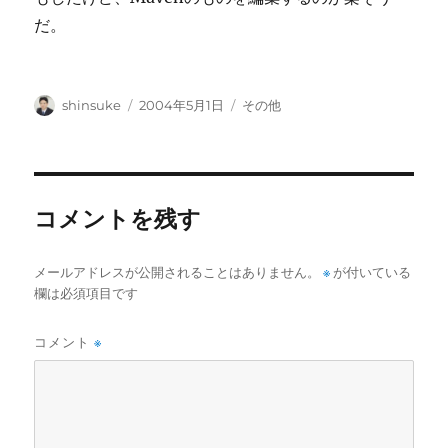
だ。
投
投
カ
shinsuke
2004年5月1日
その他
稿
稿
テ
者
日:
ゴ
リ
ー
コメントを残す
メールアドレスが公開されることはありません。
※
が付いている
欄は必須項目です
コメント
※