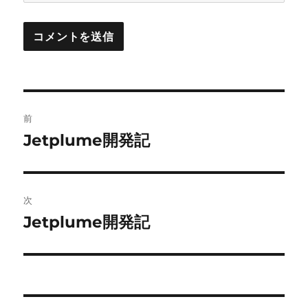
投
前
稿
Jetplume開発記
前
の
ナ
投
ビ
稿:
次
ゲ
Jetplume開発記
次
の
ー
投
シ
稿:
ョ