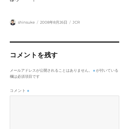
投
投
カ
shinsuke
2008年8月26日
JCR
稿
稿
テ
者
日:
ゴ
リ
ー
コメントを残す
メールアドレスが公開されることはありません。
※
が付いている
欄は必須項目です
コメント
※