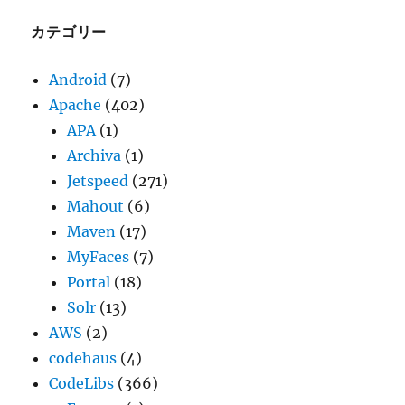
イ
ブ
カテゴリー
Android
(7)
Apache
(402)
APA
(1)
Archiva
(1)
Jetspeed
(271)
Mahout
(6)
Maven
(17)
MyFaces
(7)
Portal
(18)
Solr
(13)
AWS
(2)
codehaus
(4)
CodeLibs
(366)