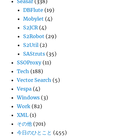
Seasar
(338)
DBFlute
(19)
Mobylet
(4)
S2JCR
(4)
S2Robot
(29)
S2Util
(2)
SAStruts
(35)
SSOProxy
(11)
Tech
(188)
Vector Search
(5)
Vespa
(4)
Windows
(3)
Work
(82)
XML
(1)
その他
(701)
今日のひとこと
(455)