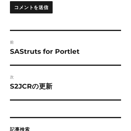
投
前
稿
SAStruts for Portlet
前
の
ナ
投
ビ
稿:
次
ゲ
S2JCRの更新
次
の
ー
投
シ
稿:
ョ
記事検索