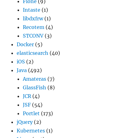
Fione
(9)
Intaste
(1)
libdxfrw
(1)
Recotem
(4)
STCONV
(3)
Docker
(5)
elasticsearch
(40)
iOS
(2)
Java
(492)
Amateras
(7)
GlassFish
(8)
JCR
(4)
JSF
(54)
Portlet
(173)
jQuery
(2)
Kubernetes
(1)