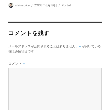
投
投
カ
shinsuke
2008年8月19日
Portal
稿
稿
テ
者
日:
ゴ
リ
ー
コメントを残す
メールアドレスが公開されることはありません。
※
が付いている
欄は必須項目です
コメント
※