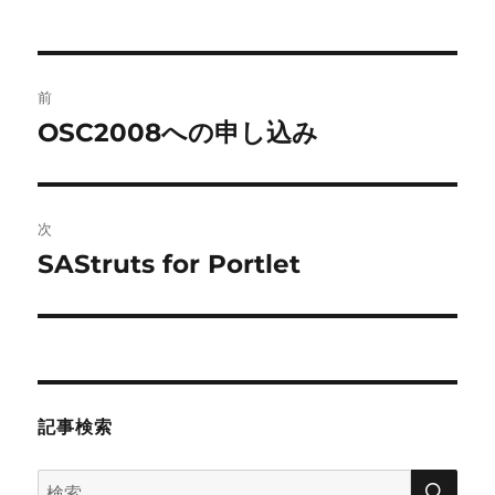
投
前
稿
OSC2008への申し込み
前
の
ナ
投
ビ
稿:
次
ゲ
SAStruts for Portlet
次
の
ー
投
シ
稿:
ョ
記事検索
ン
検
検
索