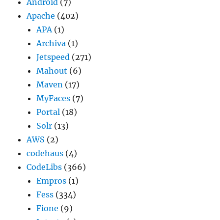
Android
(7)
Apache
(402)
APA
(1)
Archiva
(1)
Jetspeed
(271)
Mahout
(6)
Maven
(17)
MyFaces
(7)
Portal
(18)
Solr
(13)
AWS
(2)
codehaus
(4)
CodeLibs
(366)
Empros
(1)
Fess
(334)
Fione
(9)