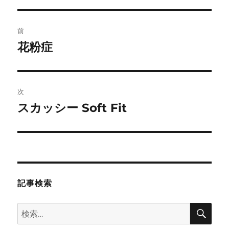
投
前
稿
花粉症
前
の
ナ
投
ビ
稿:
次
ゲ
スカッシー Soft Fit
次
の
ー
投
シ
稿:
ョ
記事検索
ン
検
検
索
索: