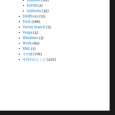
S2Robot
(29)
S2Util
(2)
SAStruts
(35)
SSOProxy
(11)
Tech
(188)
Vector Search
(5)
Vespa
(4)
Windows
(3)
Work
(82)
XML
(1)
その他
(701)
今日のひとこと
(455)