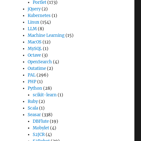
Portlet
(173)
jQuery
(2)
Kubernetes
(1)
Linux
(154)
LLM
(8)
Machine Learning
(15)
MacOS
(12)
MySQL
(1)
Octave
(3)
OpenSearch
(4)
Outatime
(2)
PAL
(296)
PHP
(1)
Python
(28)
scikit-learn
(1)
Ruby
(2)
Scala
(1)
Seasar
(338)
DBFlute
(19)
Mobylet
(4)
S2JCR
(4)