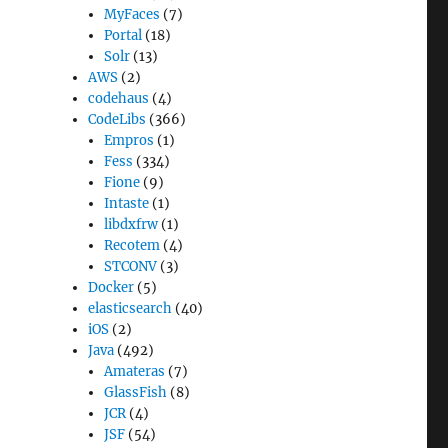
MyFaces
(7)
Portal
(18)
Solr
(13)
AWS
(2)
codehaus
(4)
CodeLibs
(366)
Empros
(1)
Fess
(334)
Fione
(9)
Intaste
(1)
libdxfrw
(1)
Recotem
(4)
STCONV
(3)
Docker
(5)
elasticsearch
(40)
iOS
(2)
Java
(492)
Amateras
(7)
GlassFish
(8)
JCR
(4)
JSF
(54)