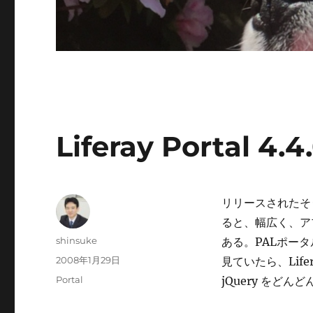
Liferay Portal 4.4
リリースされたそ
ると、幅広く、アプ
投
shinsuke
ある。PALポー
稿
投
2008年1月29日
見ていたら、Life
者
稿
カ
Portal
jQuery をど
日:
テ
ゴ