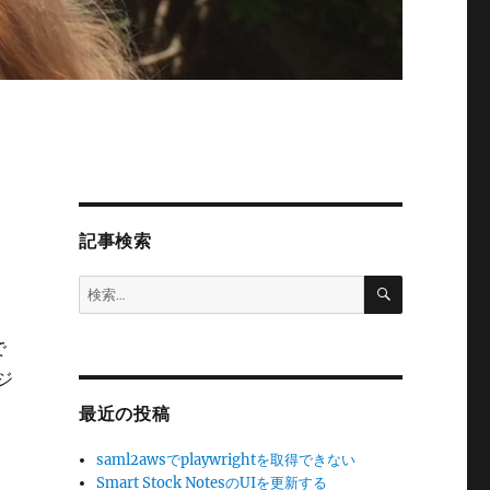
記事検索
検
検
索
索:
で
ジ
最近の投稿
saml2awsでplaywrightを取得できない
Smart Stock NotesのUIを更新する