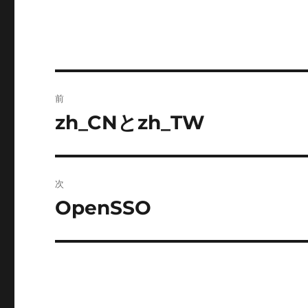
投
前
稿
zh_CNとzh_TW
前
の
ナ
投
ビ
稿:
次
ゲ
OpenSSO
次
の
ー
投
シ
稿:
ョ