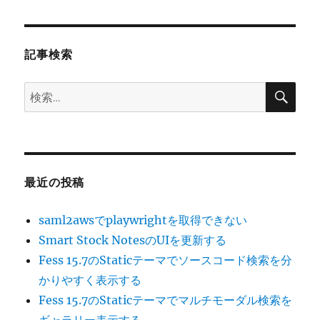
稿:
ョ
ン
記事検索
検
検
索
索:
最近の投稿
saml2awsでplaywrightを取得できない
Smart Stock NotesのUIを更新する
Fess 15.7のStaticテーマでソースコード検索を分
かりやすく表示する
Fess 15.7のStaticテーマでマルチモーダル検索を