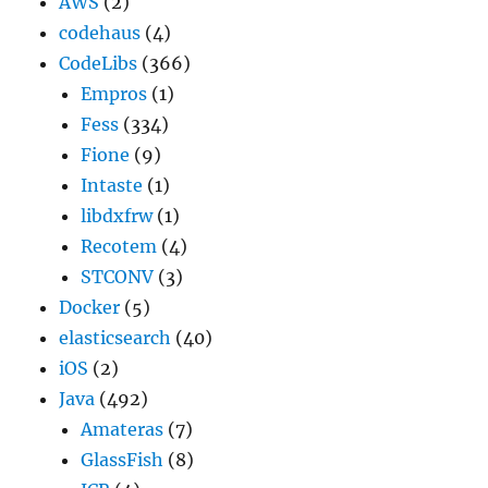
AWS
(2)
codehaus
(4)
CodeLibs
(366)
Empros
(1)
Fess
(334)
Fione
(9)
Intaste
(1)
libdxfrw
(1)
Recotem
(4)
STCONV
(3)
Docker
(5)
elasticsearch
(40)
iOS
(2)
Java
(492)
Amateras
(7)
GlassFish
(8)