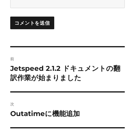
投
前
稿
Jetspeed 2.1.2 ドキュメントの翻
前
の
訳作業が始まりました
ナ
投
ビ
稿:
ゲ
次
Outatimeに機能追加
次
ー
の
シ
投