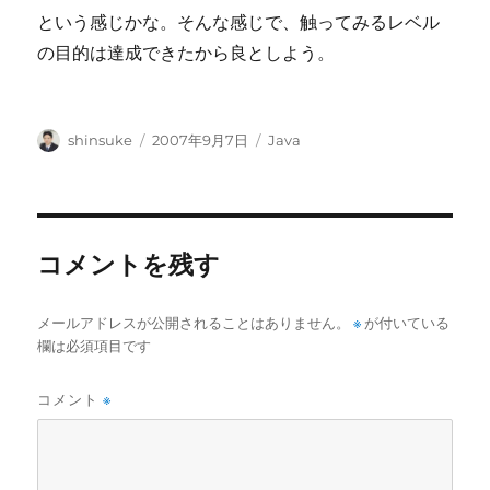
という感じかな。そんな感じで、触ってみるレベル
の目的は達成できたから良としよう。
投
投
カ
shinsuke
2007年9月7日
Java
稿
稿
テ
者
日:
ゴ
リ
ー
コメントを残す
メールアドレスが公開されることはありません。
※
が付いている
欄は必須項目です
コメント
※