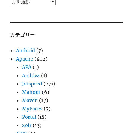
ア
ー
カ
イ
ブ
カテゴリー
Android
(7)
Apache
(402)
APA
(1)
Archiva
(1)
Jetspeed
(271)
Mahout
(6)
Maven
(17)
MyFaces
(7)
Portal
(18)
Solr
(13)