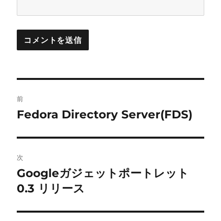
投
前
稿
Fedora Directory Server(FDS)
前
の
ナ
投
ビ
稿:
次
ゲ
Googleガジェットポートレット
次
の
0.3 リリース
ー
投
シ
稿: