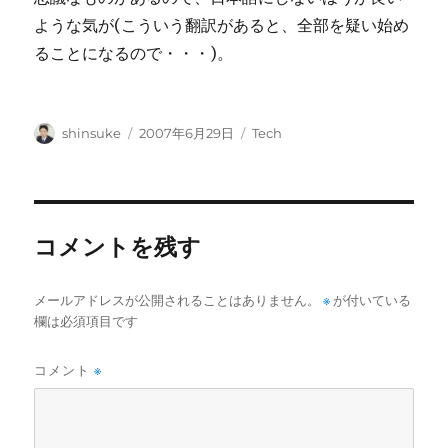
ような気が(こういう翻訳があると、全部を疑い始め
ることになるので・・・)。
投
投
カ
shinsuke
2007年6月29日
Tech
稿
稿
テ
者
日:
ゴ
リ
ー
コメントを残す
メールアドレスが公開されることはありません。
※
が付いている
欄は必須項目です
コメント
※