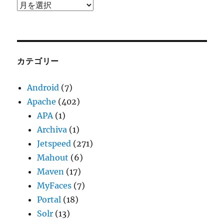
ア
ー
カ
イ
ブ
カテゴリー
Android
(7)
Apache
(402)
APA
(1)
Archiva
(1)
Jetspeed
(271)
Mahout
(6)
Maven
(17)
MyFaces
(7)
Portal
(18)
Solr
(13)