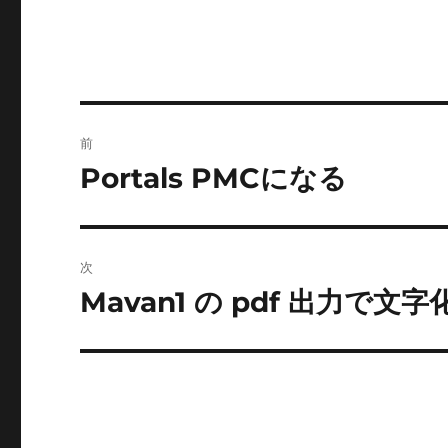
投
前
稿
Portals PMCになる
前
の
ナ
投
ビ
稿:
次
ゲ
Mavan1 の pdf 出力で文字
次
の
ー
投
シ
稿:
ョ