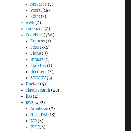
MyFaces
(7)
Portal
(18)
Solr
(13)
AWS
(2)
codehaus
(4)
CodeLibs
(366)
Empros
(1)
Fess
(334)
Fione
(9)
Intaste
(1)
libdxfrw
(1)
Recotem
(4)
STCONV
(3)
Docker
(5)
elasticsearch
(40)
iOS
(2)
Java
(492)
Amateras
(7)
GlassFish
(8)
JCR
(4)
JSF
(54)