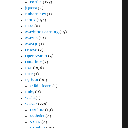
Portlet
(173)
jQuery
(2)
Kubernetes
(1)
Linux
(154)
LLM
(8)
Machine Learning
(15)
MacOS
(12)
MySQL
(1)
Octave
(3)
OpenSearch
(4)
Outatime
(2)
PAL
(296)
PHP
(1)
Python
(28)
scikit-learn
(1)
Ruby
(2)
Scala
(1)
Seasar
(338)
DBFlute
(19)
Mobylet
(4)
S2JCR
(4)