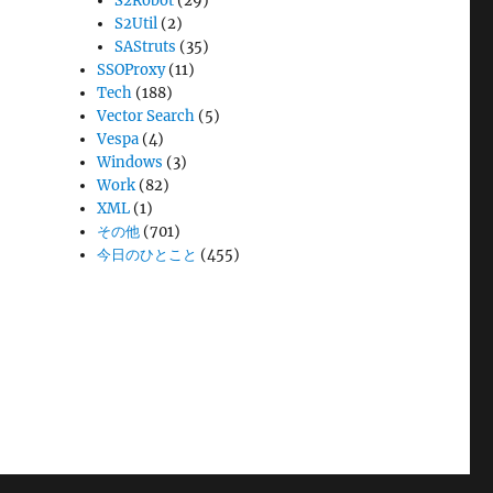
S2Robot
(29)
S2Util
(2)
SAStruts
(35)
SSOProxy
(11)
Tech
(188)
Vector Search
(5)
Vespa
(4)
Windows
(3)
Work
(82)
XML
(1)
その他
(701)
今日のひとこと
(455)