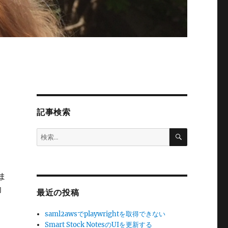
記事検索
検
検
索
索:
ま
叩
最近の投稿
saml2awsでplaywrightを取得できない
Smart Stock NotesのUIを更新する