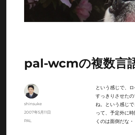
pal-wcmの複数
という感じで、ロ
すっきりさせたの
投
shinsuke
ね。という感じで
稿
投
2007年5月11日
って、予定外に時間
者
稿
カ
PAL
くのは面倒だな・
日:
テ
ゴ